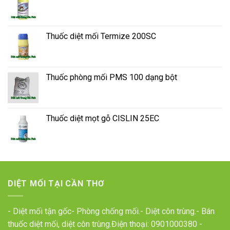
Thuốc diệt mối Termize 200SC
Thuốc phòng mối PMS 100 dạng bột
Thuốc diệt mọt gỗ CISLIN 25EC
DIỆT MỐI TẠI CẦN THƠ
- Diệt mối tận gốc- Phòng chống mối.- Diệt côn trùng.- Bán
thuốc diệt mối, diệt côn trùng.Điện thoại:
0901000380
-