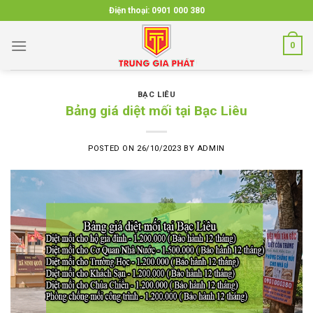
Skip
Điện thoại:
0901 000 380
to
content
0
BẠC LIÊU
Bảng giá diệt mối tại Bạc Liêu
POSTED ON
26/10/2023
BY
ADMIN