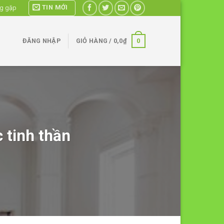
TIN MỚI
ng gặp
0
ĐĂNG NHẬP
GIỎ HÀNG /
0,0
₫
 tinh thần