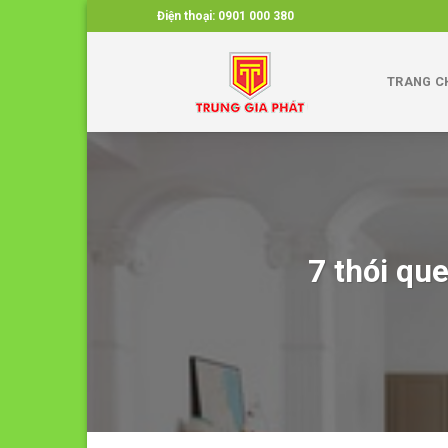
Skip
Điện thoại:
0901 000 380
to
content
TRANG C
7 thói qu