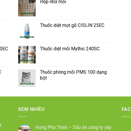
Hộp nhữ mối
Thuốc diệt mọt gỗ CISLIN 25EC
50EC
Thuốc diệt mối Mythic 240SC
C
Thuốc phòng mối PMS 100 dạng
bột
XEM NHIỀU
FA
t
Hưng Phú Thịnh – Dấu ấn công ty xây