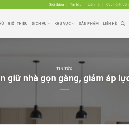
Giới thiệu
Tin tức
Liên hệ
Câu hỏi thườ
HỦ
GIỚI THIỆU
DỊCH VỤ
KHU VỰC
SẢN PHẨM
LIÊN HỆ
TIN TỨC
en giữ nhà gọn gàng, giảm áp lực