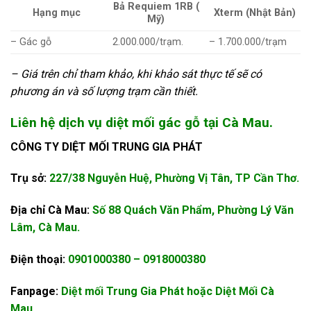
Bả Requiem 1RB (
Hạng mục
Xterm (Nhật Bản)
Mỹ)
– Gác gỗ
2.000.000/trạm.
– 1.700.000/trạm
– Giá trên chỉ tham khảo, khi khảo sát thực tế sẽ có
phương án và số lượng trạm cần thiết.
Liên hệ dịch vụ diệt mối gác gỗ tại Cà Mau.
CÔNG TY DIỆT MỐI TRUNG GIA PHÁT
Trụ sở:
227/38 Nguyễn Huệ, Phường Vị Tân, TP Cần Thơ.
Địa chỉ Cà Mau:
Số 88 Quách Văn Phẩm, Phường Lý Văn
Lâm, Cà Mau.
Điện thoại:
0901000380
–
0918000380
Fanpage:
Diệt mối Trung Gia Phát
hoặc
Diệt Mối Cà
Mau
.