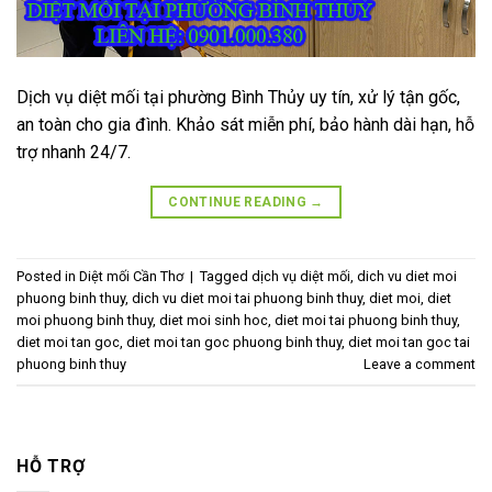
Dịch vụ diệt mối tại phường Bình Thủy uy tín, xử lý tận gốc,
an toàn cho gia đình. Khảo sát miễn phí, bảo hành dài hạn, hỗ
trợ nhanh 24/7.
CONTINUE READING
→
Posted in
Diệt mối Cần Thơ
|
Tagged
dịch vụ diệt mối
,
dich vu diet moi
phuong binh thuy
,
dich vu diet moi tai phuong binh thuy
,
diet moi
,
diet
moi phuong binh thuy
,
diet moi sinh hoc
,
diet moi tai phuong binh thuy
,
diet moi tan goc
,
diet moi tan goc phuong binh thuy
,
diet moi tan goc tai
phuong binh thuy
Leave a comment
HỖ TRỢ