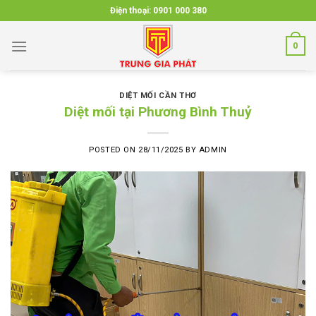
Skip
Điện thoại:
0901 000 380
to
content
0
DIỆT MỐI CẦN THƠ
Diệt mối tại Phương Bình Thuỷ
POSTED ON
28/11/2025
BY
ADMIN