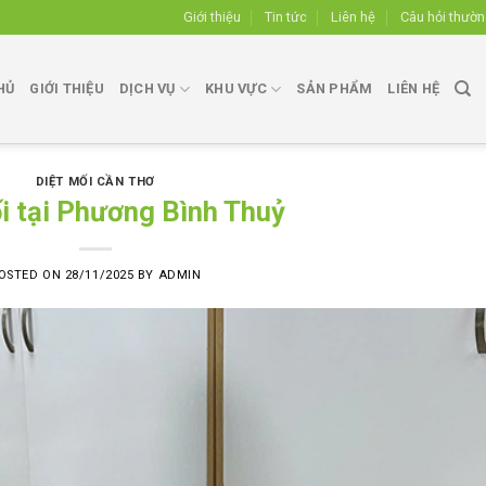
Giới thiệu
Tin tức
Liên hệ
Câu hỏi thườ
HỦ
GIỚI THIỆU
DỊCH VỤ
KHU VỰC
SẢN PHẨM
LIÊN HỆ
DIỆT MỐI CẦN THƠ
i tại Phương Bình Thuỷ
OSTED ON
28/11/2025
BY
ADMIN