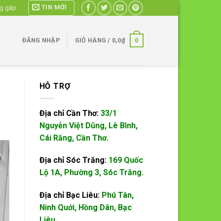
TIN MỚI
ng gặp
0
ĐĂNG NHẬP
GIỎ HÀNG /
0,0
₫
HỖ TRỢ
Địa chỉ Cần Thơ:
33/1
Nguyễn Việt Dũng, Lê Bình,
Cái Răng, Cần Thơ.
Địa chỉ Sóc Trăng:
169 Quốc
Lộ 1A, Phường 3, Sóc Trăng.
Địa chỉ Bạc Liêu:
Phú Tân,
Ninh Quới, Hồng Dân, Bạc
Liêu.