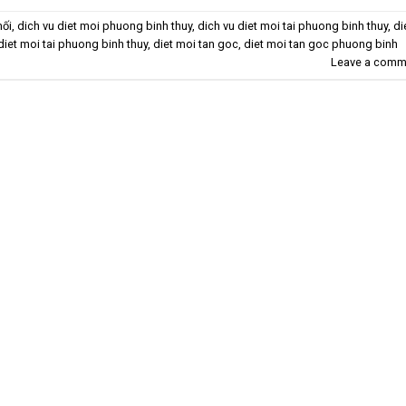
mối
,
dich vu diet moi phuong binh thuy
,
dich vu diet moi tai phuong binh thuy
,
di
diet moi tai phuong binh thuy
,
diet moi tan goc
,
diet moi tan goc phuong binh
Leave a comm