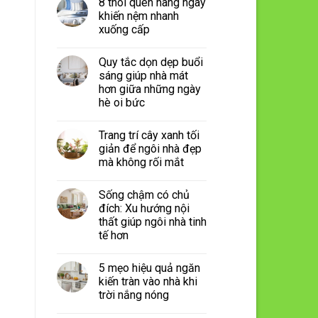
8 thói quen hàng ngày
khiến nệm nhanh
xuống cấp
Quy tắc dọn dẹp buổi
sáng giúp nhà mát
hơn giữa những ngày
hè oi bức
Trang trí cây xanh tối
giản để ngôi nhà đẹp
mà không rối mắt
Sống chậm có chủ
đích: Xu hướng nội
thất giúp ngôi nhà tinh
tế hơn
5 mẹo hiệu quả ngăn
kiến tràn vào nhà khi
trời nắng nóng