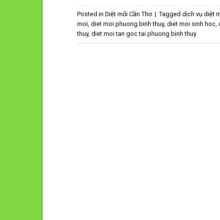
Posted in
Diệt mối Cần Thơ
|
Tagged
dịch vụ diệt 
moi
,
diet moi phuong binh thuy
,
diet moi sinh hoc
,
thuy
,
diet moi tan goc tai phuong binh thuy