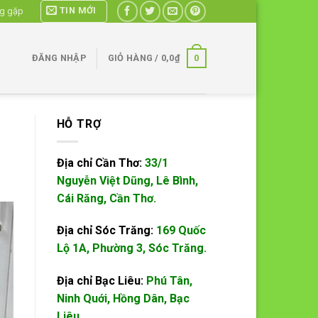
TIN MỚI
ng gặp
0
ĐĂNG NHẬP
GIỎ HÀNG /
0,0
₫
HỖ TRỢ
Địa chỉ Cần Thơ:
33/1
Nguyễn Việt Dũng, Lê Bình,
Cái Răng, Cần Thơ.
Địa chỉ Sóc Trăng:
169 Quốc
Lộ 1A, Phường 3, Sóc Trăng.
Địa chỉ Bạc Liêu:
Phú Tân,
Ninh Quới, Hồng Dân, Bạc
Liêu.