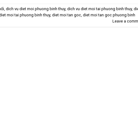
mối
,
dich vu diet moi phuong binh thuy
,
dich vu diet moi tai phuong binh thuy
,
di
diet moi tai phuong binh thuy
,
diet moi tan goc
,
diet moi tan goc phuong binh
Leave a comm