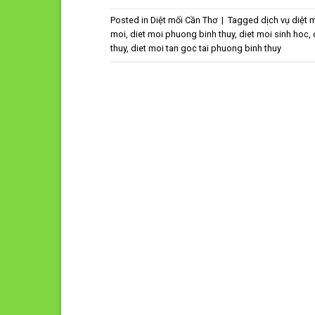
Posted in
Diệt mối Cần Thơ
|
Tagged
dịch vụ diệt 
moi
,
diet moi phuong binh thuy
,
diet moi sinh hoc
,
thuy
,
diet moi tan goc tai phuong binh thuy