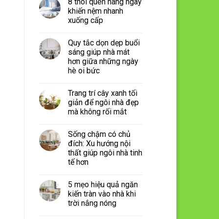
8 thói quen hàng ngày
khiến nệm nhanh
xuống cấp
Quy tắc dọn dẹp buổi
sáng giúp nhà mát
hơn giữa những ngày
hè oi bức
Trang trí cây xanh tối
giản để ngôi nhà đẹp
mà không rối mắt
Sống chậm có chủ
đích: Xu hướng nội
thất giúp ngôi nhà tinh
tế hơn
5 mẹo hiệu quả ngăn
kiến tràn vào nhà khi
trời nắng nóng