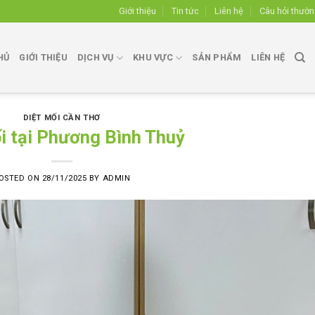
Giới thiệu
Tin tức
Liên hệ
Câu hỏi thườ
HỦ
GIỚI THIỆU
DỊCH VỤ
KHU VỰC
SẢN PHẨM
LIÊN HỆ
DIỆT MỐI CẦN THƠ
i tại Phương Bình Thuỷ
OSTED ON
28/11/2025
BY
ADMIN