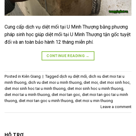
Cung cấp dịch vụ diệt mối tại U Minh Thượng bằng phương
pháp sinh học giúp diệt mối tại U Minh Thượng tận gốc tuyệt
đối và an toàn bảo hành 12 tháng miễn phí.
CONTINUE READING
→
Posted in
Kiên Giang
|
Tagged
dịch vụ diệt mối
,
dich vu diet moi tai u
minh thuong
,
dich vu diet moi u minh thuong
,
diet moi
,
diet moi sinh hoc
,
diet moi sinh hoc tai u minh thuong
,
diet moi sinh hoc u minh thuong
,
diet moi tai u minh thuong
,
diet moi tan goc
,
diet moi tan goc tai u minh
thuong
,
diet moi tan goc u minh thuong
,
diet moi u min thuong
Leave a comment
HỖ TRỢ