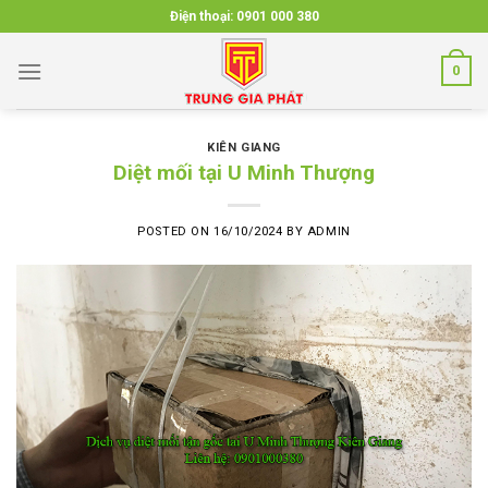
Skip
Điện thoại:
0901 000 380
to
content
0
KIÊN GIANG
Diệt mối tại U Minh Thượng
POSTED ON
16/10/2024
BY
ADMIN