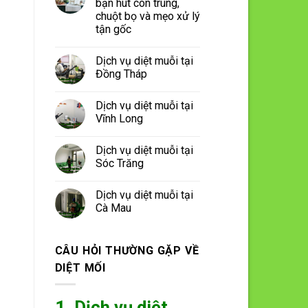
bạn hút côn trùng,
chuột bọ và mẹo xử lý
tận gốc
Dịch vụ diệt muỗi tại
Đồng Tháp
Dịch vụ diệt muỗi tại
Vĩnh Long
Dịch vụ diệt muỗi tại
Sóc Trăng
Dịch vụ diệt muỗi tại
Cà Mau
CÂU HỎI THƯỜNG GẶP VỀ
DIỆT MỐI
1. Dịch vụ diệt