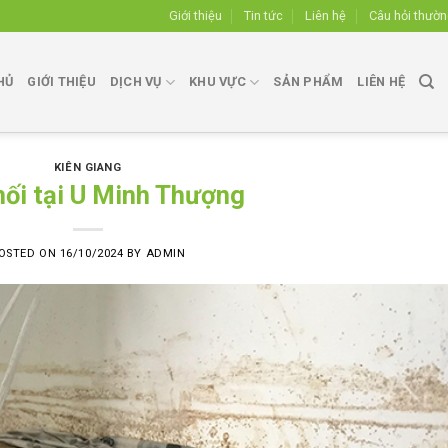
Giới thiệu
Tin tức
Liên hệ
Câu hỏi thườ
HỦ
GIỚI THIỆU
DỊCH VỤ
KHU VỰC
SẢN PHẨM
LIÊN HỆ
KIÊN GIANG
mối tại U Minh Thượng
OSTED ON
16/10/2024
BY
ADMIN