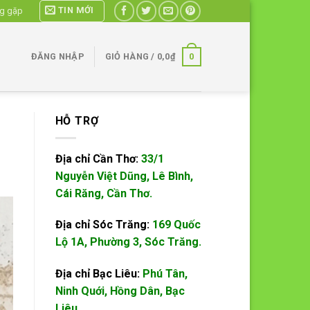
TIN MỚI
ng gặp
0
ĐĂNG NHẬP
GIỎ HÀNG /
0,0
₫
HỖ TRỢ
Địa chỉ Cần Thơ:
33/1
Nguyễn Việt Dũng, Lê Bình,
Cái Răng, Cần Thơ.
Địa chỉ Sóc Trăng:
169 Quốc
Lộ 1A, Phường 3, Sóc Trăng.
Địa chỉ Bạc Liêu:
Phú Tân,
Ninh Quới, Hồng Dân, Bạc
Liêu.