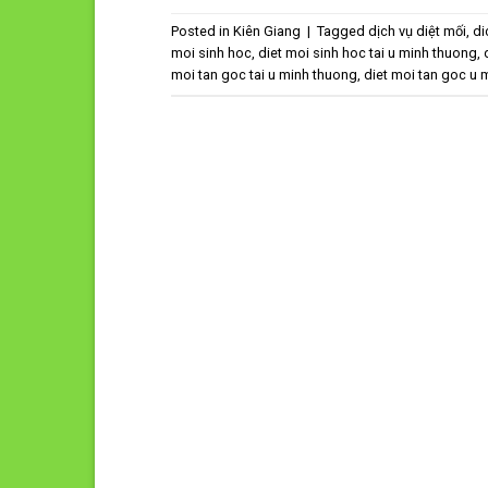
Posted in
Kiên Giang
|
Tagged
dịch vụ diệt mối
,
di
moi sinh hoc
,
diet moi sinh hoc tai u minh thuong
,
moi tan goc tai u minh thuong
,
diet moi tan goc u 