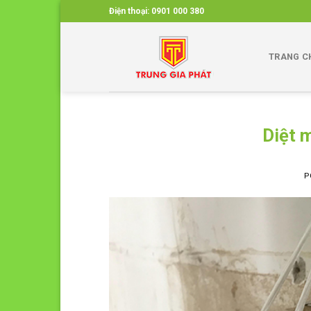
Skip
Điện thoại:
0901 000 380
to
content
TRANG C
Diệt 
P