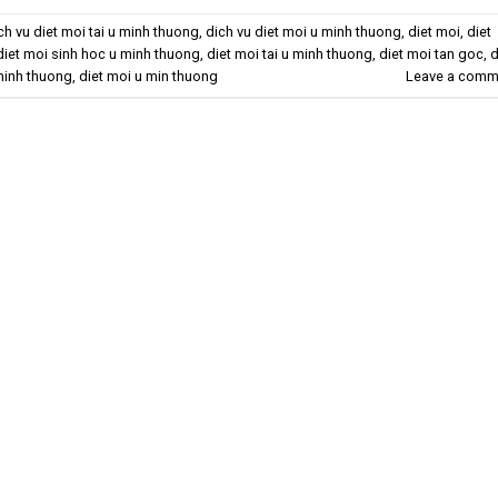
ch vu diet moi tai u minh thuong
,
dich vu diet moi u minh thuong
,
diet moi
,
diet
diet moi sinh hoc u minh thuong
,
diet moi tai u minh thuong
,
diet moi tan goc
,
d
minh thuong
,
diet moi u min thuong
Leave a comm