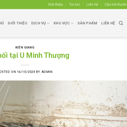
Giới thiệu
Tin tức
Liên hệ
Câu hỏi thườ
HỦ
GIỚI THIỆU
DỊCH VỤ
KHU VỰC
SẢN PHẨM
LIÊN HỆ
KIÊN GIANG
mối tại U Minh Thượng
OSTED ON
16/10/2024
BY
ADMIN