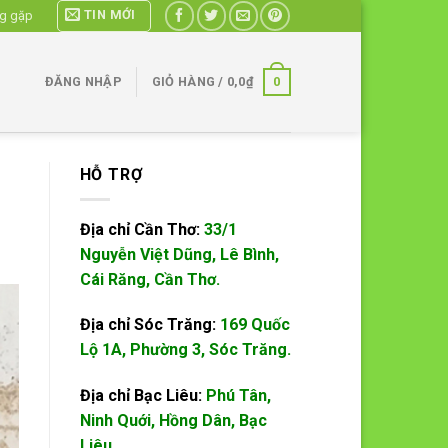
TIN MỚI
ng gặp
0
ĐĂNG NHẬP
GIỎ HÀNG /
0,0
₫
HỖ TRỢ
Địa chỉ Cần Thơ:
33/1
Nguyễn Việt Dũng, Lê Bình,
Cái Răng, Cần Thơ.
Địa chỉ Sóc Trăng:
169 Quốc
Lộ 1A, Phường 3, Sóc Trăng.
Địa chỉ Bạc Liêu:
Phú Tân,
Ninh Quới, Hồng Dân, Bạc
Liêu.