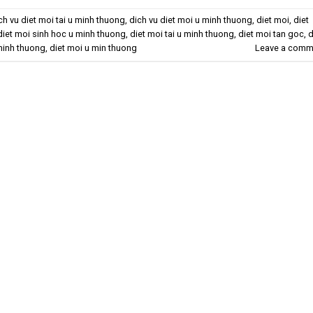
ch vu diet moi tai u minh thuong
,
dich vu diet moi u minh thuong
,
diet moi
,
diet
diet moi sinh hoc u minh thuong
,
diet moi tai u minh thuong
,
diet moi tan goc
,
d
minh thuong
,
diet moi u min thuong
Leave a comm