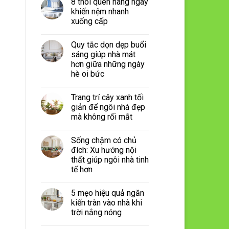
8 thói quen hàng ngày
khiến nệm nhanh
xuống cấp
Quy tắc dọn dẹp buổi
sáng giúp nhà mát
hơn giữa những ngày
hè oi bức
Trang trí cây xanh tối
giản để ngôi nhà đẹp
mà không rối mắt
Sống chậm có chủ
đích: Xu hướng nội
thất giúp ngôi nhà tinh
tế hơn
5 mẹo hiệu quả ngăn
kiến tràn vào nhà khi
trời nắng nóng