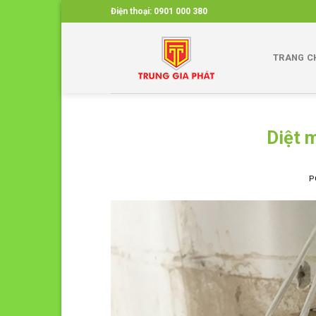
Skip
Điện thoại:
0901 000 380
to
content
TRANG C
Diệt 
P