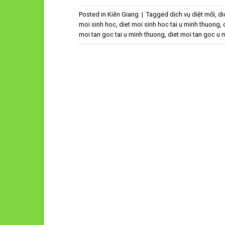
Posted in
Kiên Giang
|
Tagged
dịch vụ diệt mối
,
di
moi sinh hoc
,
diet moi sinh hoc tai u minh thuong
,
moi tan goc tai u minh thuong
,
diet moi tan goc u 