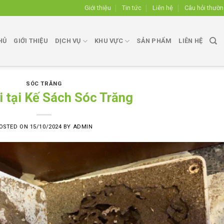
Giới thiệu
Tin tức
Liên hệ
Câu hỏi thườ
HỦ
GIỚI THIỆU
DỊCH VỤ
KHU VỰC
SẢN PHẨM
LIÊN HỆ
SÓC TRĂNG
i tại Kế Sách Sóc Trăng
OSTED ON
15/10/2024
BY
ADMIN