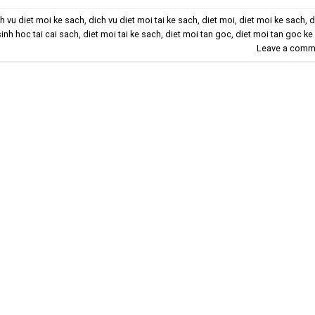
h vu diet moi ke sach
,
dich vu diet moi tai ke sach
,
diet moi
,
diet moi ke sach
,
d
sinh hoc tai cai sach
,
diet moi tai ke sach
,
diet moi tan goc
,
diet moi tan goc ke
Leave a comm