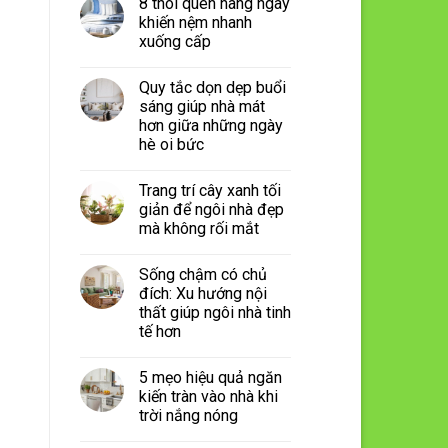
8 thói quen hàng ngày
khiến nệm nhanh
xuống cấp
Quy tắc dọn dẹp buổi
sáng giúp nhà mát
hơn giữa những ngày
hè oi bức
Trang trí cây xanh tối
giản để ngôi nhà đẹp
mà không rối mắt
Sống chậm có chủ
đích: Xu hướng nội
thất giúp ngôi nhà tinh
tế hơn
5 mẹo hiệu quả ngăn
kiến tràn vào nhà khi
trời nắng nóng