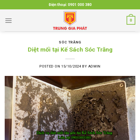
Skip
Điện thoại:
0901 000 380
to
content
0
SÓC TRĂNG
Diệt mối tại Kế Sách Sóc Trăng
POSTED ON
15/10/2024
BY
ADMIN