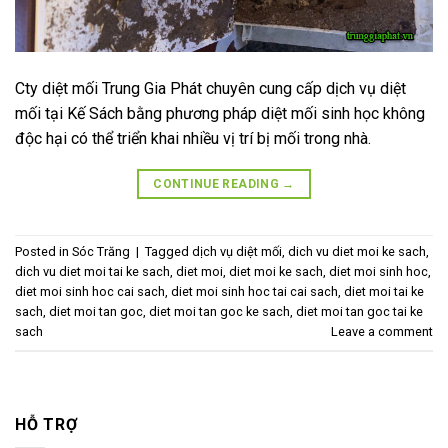
Cty diệt mối Trung Gia Phát chuyên cung cấp dịch vụ diệt
mối tại Kế Sách bằng phương pháp diệt mối sinh học không
độc hại có thể triển khai nhiều vị trí bị mối trong nhà.
CONTINUE READING
→
Posted in
Sóc Trăng
|
Tagged
dịch vụ diệt mối
,
dich vu diet moi ke sach
,
dich vu diet moi tai ke sach
,
diet moi
,
diet moi ke sach
,
diet moi sinh hoc
,
diet moi sinh hoc cai sach
,
diet moi sinh hoc tai cai sach
,
diet moi tai ke
sach
,
diet moi tan goc
,
diet moi tan goc ke sach
,
diet moi tan goc tai ke
sach
Leave a comment
HỖ TRỢ