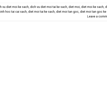
h vu diet moi ke sach
,
dich vu diet moi tai ke sach
,
diet moi
,
diet moi ke sach
,
d
sinh hoc tai cai sach
,
diet moi tai ke sach
,
diet moi tan goc
,
diet moi tan goc ke
Leave a comm