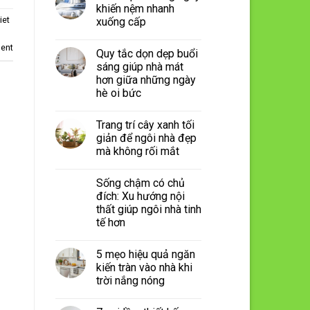
khiến nệm nhanh
iet
xuống cấp
ent
Quy tắc dọn dẹp buổi
sáng giúp nhà mát
hơn giữa những ngày
hè oi bức
Trang trí cây xanh tối
giản để ngôi nhà đẹp
mà không rối mắt
Sống chậm có chủ
đích: Xu hướng nội
thất giúp ngôi nhà tinh
tế hơn
5 mẹo hiệu quả ngăn
kiến tràn vào nhà khi
trời nắng nóng