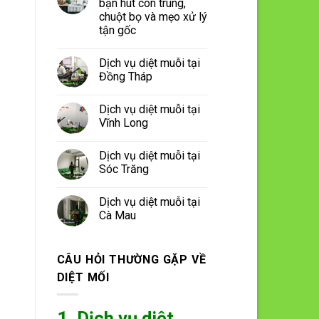
bạn hút côn trùng,
chuột bọ và mẹo xử lý
tận gốc
Dịch vụ diệt muỗi tại
Đồng Tháp
Dịch vụ diệt muỗi tại
Vĩnh Long
Dịch vụ diệt muỗi tại
Sóc Trăng
Dịch vụ diệt muỗi tại
Cà Mau
CÂU HỎI THƯỜNG GẶP VỀ
DIỆT MỐI
1. Dịch vụ diệt