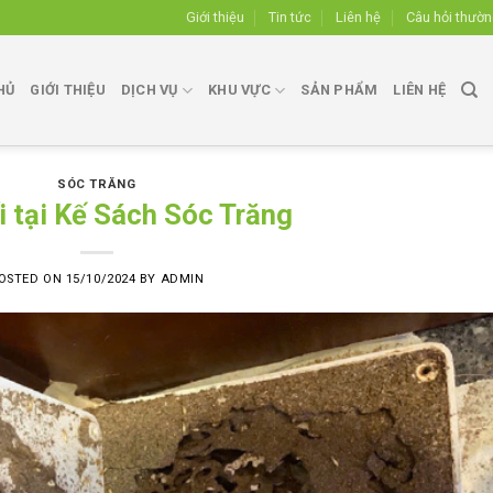
Giới thiệu
Tin tức
Liên hệ
Câu hỏi thườ
HỦ
GIỚI THIỆU
DỊCH VỤ
KHU VỰC
SẢN PHẨM
LIÊN HỆ
SÓC TRĂNG
i tại Kế Sách Sóc Trăng
OSTED ON
15/10/2024
BY
ADMIN