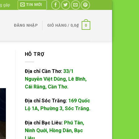
TIN MỚI
ng gặp
0
ĐĂNG NHẬP
GIỎ HÀNG /
0,0
₫
HỖ TRỢ
Địa chỉ Cần Thơ:
33/1
Nguyễn Việt Dũng, Lê Bình,
Cái Răng, Cần Thơ.
Địa chỉ Sóc Trăng:
169 Quốc
Lộ 1A, Phường 3, Sóc Trăng.
Địa chỉ Bạc Liêu:
Phú Tân,
Ninh Quới, Hồng Dân, Bạc
Liêu.