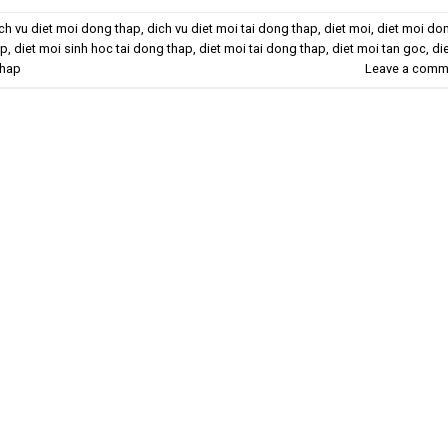
ch vu diet moi dong thap
,
dich vu diet moi tai dong thap
,
diet moi
,
diet moi do
ap
,
diet moi sinh hoc tai dong thap
,
diet moi tai dong thap
,
diet moi tan goc
,
di
thap
Leave a comm