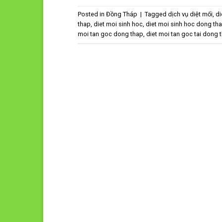
Posted in
Đồng Tháp
|
Tagged
dịch vụ diệt mối
,
di
thap
,
diet moi sinh hoc
,
diet moi sinh hoc dong th
moi tan goc dong thap
,
diet moi tan goc tai dong 