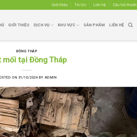
Giới thiệu
Tin tức
Liên hệ
Câu hỏi thườ
HỦ
GIỚI THIỆU
DỊCH VỤ
KHU VỰC
SẢN PHẨM
LIÊN HỆ
ĐỒNG THÁP
t mối tại Đồng Tháp
OSTED ON
31/10/2024
BY
ADMIN