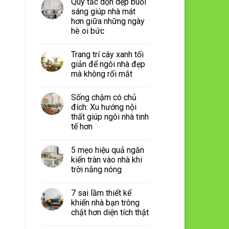
Quy tắc dọn dẹp buổi
sáng giúp nhà mát
hơn giữa những ngày
hè oi bức
Trang trí cây xanh tối
giản để ngôi nhà đẹp
mà không rối mắt
Sống chậm có chủ
đích: Xu hướng nội
thất giúp ngôi nhà tinh
tế hơn
5 mẹo hiệu quả ngăn
kiến tràn vào nhà khi
trời nắng nóng
7 sai lầm thiết kế
khiến nhà bạn trông
chật hơn diện tích thật