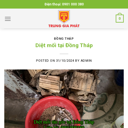
Skip
Điện thoại:
0901 000 380
to
content
0
ĐỒNG THÁP
Diệt mối tại Đồng Tháp
POSTED ON
31/10/2024
BY
ADMIN