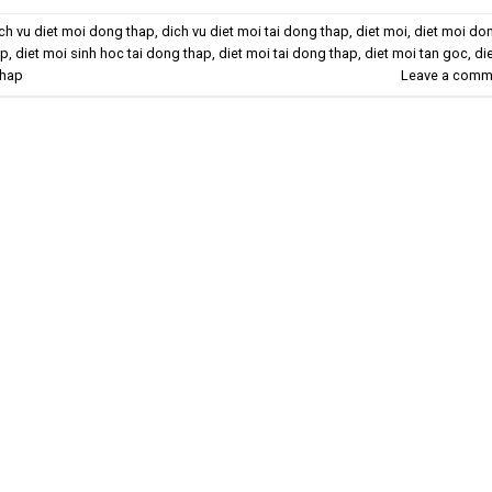
ch vu diet moi dong thap
,
dich vu diet moi tai dong thap
,
diet moi
,
diet moi do
ap
,
diet moi sinh hoc tai dong thap
,
diet moi tai dong thap
,
diet moi tan goc
,
di
thap
Leave a comm