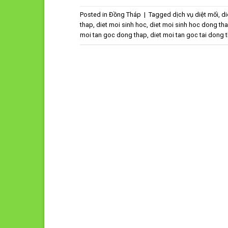
Posted in
Đồng Tháp
|
Tagged
dịch vụ diệt mối
,
di
thap
,
diet moi sinh hoc
,
diet moi sinh hoc dong th
moi tan goc dong thap
,
diet moi tan goc tai dong 