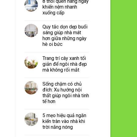
8 thói quen hàng ngày
khiến nệm nhanh
xuống cấp
Quy tắc dọn dẹp buổi
sáng giúp nhà mát
hơn giữa những ngày
hè oi bức
Trang trí cây xanh tối
giản để ngôi nhà đẹp
mà không rối mắt
Sống chậm có chủ
đích: Xu hướng nội
thất giúp ngôi nhà tinh
tế hơn
5 mẹo hiệu quả ngăn
kiến tràn vào nhà khi
trời nắng nóng