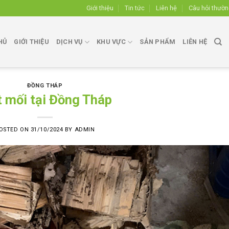
Giới thiệu
Tin tức
Liên hệ
Câu hỏi thườ
HỦ
GIỚI THIỆU
DỊCH VỤ
KHU VỰC
SẢN PHẨM
LIÊN HỆ
ĐỒNG THÁP
t mối tại Đồng Tháp
OSTED ON
31/10/2024
BY
ADMIN