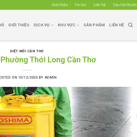
Giới thiệu
Tin tức
Liên hệ
Câu hỏi thườ
HỦ
GIỚI THIỆU
DỊCH VỤ
KHU VỰC
SẢN PHẨM
LIÊN HỆ
DIỆT MỐI CẦN THƠ
i Phường Thới Long Cần Thơ
OSTED ON
10/12/2025
BY
ADMIN