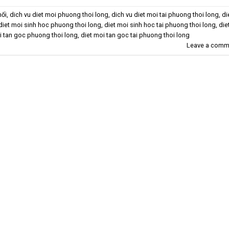
mối
,
dich vu diet moi phuong thoi long
,
dich vu diet moi tai phuong thoi long
,
di
diet moi sinh hoc phuong thoi long
,
diet moi sinh hoc tai phuong thoi long
,
die
i tan goc phuong thoi long
,
diet moi tan goc tai phuong thoi long
Leave a comm