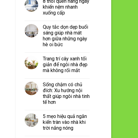
8 thói quen hàng ngày
khiến nệm nhanh
xuống cấp
Quy tắc dọn dẹp buổi
sáng giúp nhà mát
hơn giữa những ngày
hè oi bức
Trang trí cây xanh tối
giản để ngôi nhà đẹp
mà không rối mắt
Sống chậm có chủ
đích: Xu hướng nội
thất giúp ngôi nhà tinh
tế hơn
5 mẹo hiệu quả ngăn
kiến tràn vào nhà khi
trời nắng nóng