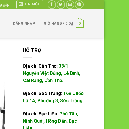
TIN MỚI
ng gặp
0
ĐĂNG NHẬP
GIỎ HÀNG /
0,0
₫
HỖ TRỢ
Địa chỉ Cần Thơ:
33/1
Nguyễn Việt Dũng, Lê Bình,
Cái Răng, Cần Thơ.
Địa chỉ Sóc Trăng:
169 Quốc
Lộ 1A, Phường 3, Sóc Trăng.
Địa chỉ Bạc Liêu:
Phú Tân,
Ninh Quới, Hồng Dân, Bạc
Liêu.