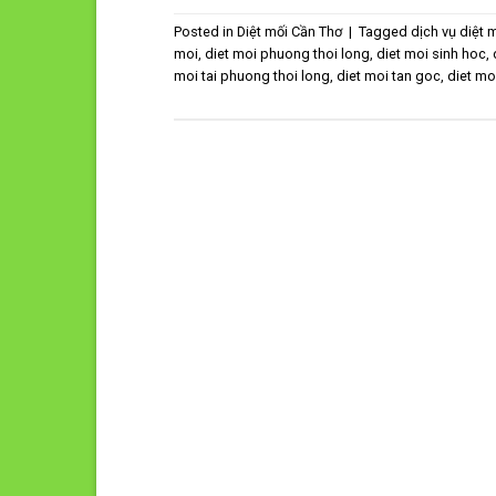
Posted in
Diệt mối Cần Thơ
|
Tagged
dịch vụ diệt 
moi
,
diet moi phuong thoi long
,
diet moi sinh hoc
,
moi tai phuong thoi long
,
diet moi tan goc
,
diet mo