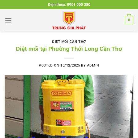
Skip
Điện thoại:
0901 000 380
to
content
0
DIỆT MỐI CẦN THƠ
Diệt mối tại Phường Thới Long Cần Thơ
POSTED ON
10/12/2025
BY
ADMIN