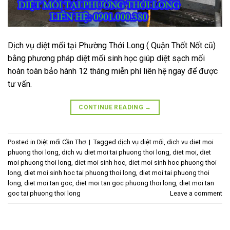
Dịch vụ diệt mối tại Phường Thới Long ( Quận Thốt Nốt cũ)
bằng phương pháp diệt mối sinh học giúp diệt sạch mối
hoàn toàn bảo hành 12 tháng miễn phí liên hệ ngay để được
tư vấn.
CONTINUE READING
→
Posted in
Diệt mối Cần Thơ
|
Tagged
dịch vụ diệt mối
,
dich vu diet moi
phuong thoi long
,
dich vu diet moi tai phuong thoi long
,
diet moi
,
diet
moi phuong thoi long
,
diet moi sinh hoc
,
diet moi sinh hoc phuong thoi
long
,
diet moi sinh hoc tai phuong thoi long
,
diet moi tai phuong thoi
long
,
diet moi tan goc
,
diet moi tan goc phuong thoi long
,
diet moi tan
goc tai phuong thoi long
Leave a comment