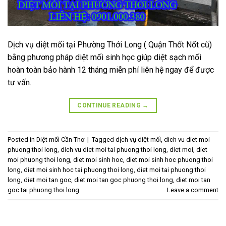
Dịch vụ diệt mối tại Phường Thới Long ( Quận Thốt Nốt cũ)
bằng phương pháp diệt mối sinh học giúp diệt sạch mối
hoàn toàn bảo hành 12 tháng miễn phí liên hệ ngay để được
tư vấn.
CONTINUE READING
→
Posted in
Diệt mối Cần Thơ
|
Tagged
dịch vụ diệt mối
,
dich vu diet moi
phuong thoi long
,
dich vu diet moi tai phuong thoi long
,
diet moi
,
diet
moi phuong thoi long
,
diet moi sinh hoc
,
diet moi sinh hoc phuong thoi
long
,
diet moi sinh hoc tai phuong thoi long
,
diet moi tai phuong thoi
long
,
diet moi tan goc
,
diet moi tan goc phuong thoi long
,
diet moi tan
goc tai phuong thoi long
Leave a comment