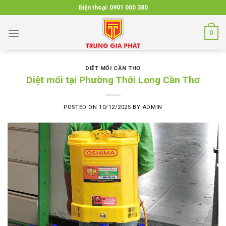
Skip
Điện thoại:
0901 000 380
to
content
0
DIỆT MỐI CẦN THƠ
Diệt mối tại Phường Thới Long Cần Thơ
POSTED ON
10/12/2025
BY
ADMIN