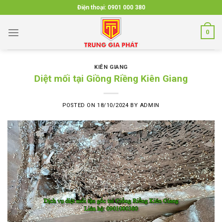
Skip
Điện thoại:
0901 000 380
to
content
0
KIÊN GIANG
Diệt mối tại Giồng Riềng Kiên Giang
POSTED ON
18/10/2024
BY
ADMIN