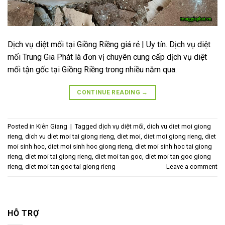
Dịch vụ diệt mối tại Giồng Riềng giá rẻ | Uy tín. Dịch vụ diệt
mối Trung Gia Phát là đơn vị chuyên cung cấp dịch vụ diệt
mối tận gốc tại Giồng Riềng trong nhiều năm qua.
CONTINUE READING
→
Posted in
Kiên Giang
|
Tagged
dịch vụ diệt mối
,
dich vu diet moi giong
rieng
,
dich vu diet moi tai giong rieng
,
diet moi
,
diet moi giong rieng
,
diet
moi sinh hoc
,
diet moi sinh hoc giong rieng
,
diet moi sinh hoc tai giong
rieng
,
diet moi tai giong rieng
,
diet moi tan goc
,
diet moi tan goc giong
rieng
,
diet moi tan goc tai giong rieng
Leave a comment
HỖ TRỢ