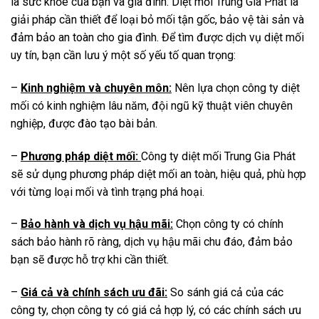
là sức khỏe của bạn và gia đình. Diệt mối Trung Gia Phát là
giải pháp cần thiết để loại bỏ mối tận gốc, bảo vệ tài sản và
đảm bảo an toàn cho gia đình. Để tìm được dịch vụ diệt mối
uy tín, bạn cần lưu ý một số yếu tố quan trọng:
–
Kinh nghiệm và chuyên môn:
Nên lựa chọn công ty diệt
mối có kinh nghiệm lâu năm, đội ngũ kỹ thuật viên chuyên
nghiệp, được đào tạo bài bản.
–
Phương pháp diệt mối:
Công ty diệt mối Trung Gia Phát
sẽ sử dụng phương pháp diệt mối an toàn, hiệu quả, phù hợp
với từng loại mối và tình trạng phá hoại.
–
Bảo hành và dịch vụ hậu mãi:
Chọn công ty có chính
sách bảo hành rõ ràng, dịch vụ hậu mãi chu đáo, đảm bảo
bạn sẽ được hỗ trợ khi cần thiết.
–
Giá cả và chính sách ưu đãi:
So sánh giá cả của các
công ty, chọn công ty có giá cả hợp lý, có các chính sách ưu