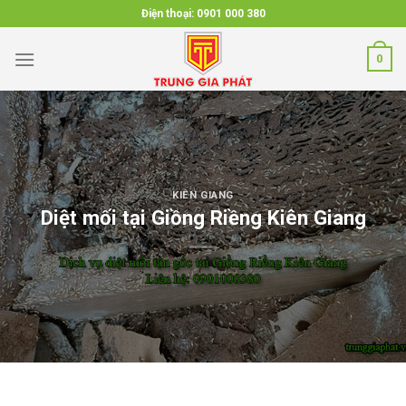
Skip
Điện thoại:
0901 000 380
to
content
0
KIÊN GIANG
Diệt mối tại Giồng Riềng Kiên Giang