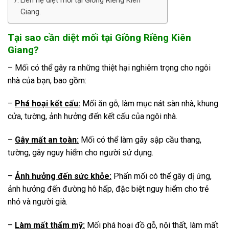
Liên hệ diệt mối tại Giồng Riềng Kiên
Giang.
Tại sao cần diệt mối tại Giồng Riềng Kiên
Giang?
– Mối có thể gây ra những thiệt hại nghiêm trọng cho ngôi
nhà của bạn, bao gồm:
–
Phá hoại kết cấu:
Mối ăn gỗ, làm mục nát sàn nhà, khung
cửa, tường, ảnh hưởng đến kết cấu của ngôi nhà.
–
Gây mất an toàn:
Mối có thể làm gãy sập cầu thang,
tường, gây nguy hiểm cho người sử dụng.
–
Ảnh hưởng đến sức khỏe:
Phấn mối có thể gây dị ứng,
ảnh hưởng đến đường hô hấp, đặc biệt nguy hiểm cho trẻ
nhỏ và người già.
–
Làm mất thẩm mỹ:
Mối phá hoại đồ gỗ, nội thất, làm mất