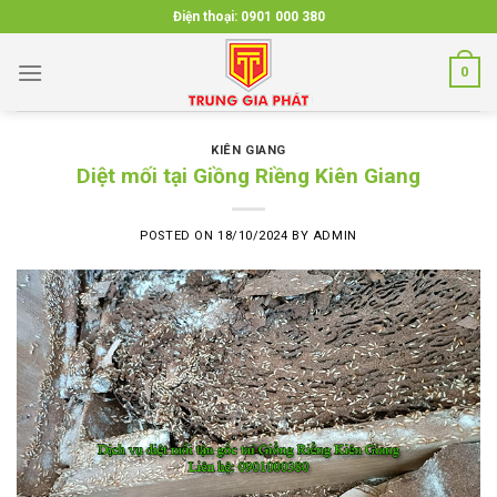
Skip
Điện thoại:
0901 000 380
to
content
0
KIÊN GIANG
Diệt mối tại Giồng Riềng Kiên Giang
POSTED ON
18/10/2024
BY
ADMIN