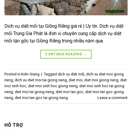
Dịch vụ diệt mối tại Giồng Riềng giá rẻ | Uy tín. Dịch vụ diệt
mối Trung Gia Phát là đơn vị chuyên cung cấp dịch vụ diệt
mối tận gốc tại Giồng Riềng trong nhiều năm qua.
CONTINUE READING
→
Posted in
Kiên Giang
|
Tagged
dịch vụ diệt mối
,
dich vu diet moi giong
rieng
,
dich vu diet moi tai giong rieng
,
diet moi
,
diet moi giong rieng
,
diet
moi sinh hoc
,
diet moi sinh hoc giong rieng
,
diet moi sinh hoc tai giong
rieng
,
diet moi tai giong rieng
,
diet moi tan goc
,
diet moi tan goc giong
rieng
,
diet moi tan goc tai giong rieng
Leave a comment
HỖ TRỢ