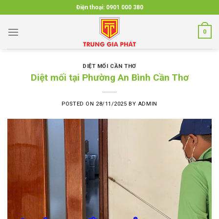
Skip
Điện thoại:
0901 000 380
to
content
0
DIỆT MỐI CẦN THƠ
Diệt mối tại Phường An Bình Cần Thơ
POSTED ON
28/11/2025
BY
ADMIN