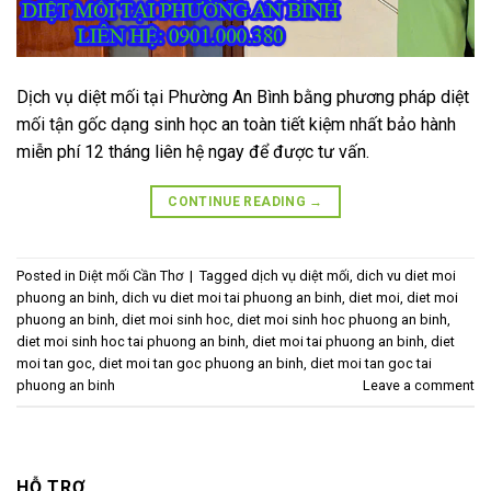
Dịch vụ diệt mối tại Phường An Bình bằng phương pháp diệt
mối tận gốc dạng sinh học an toàn tiết kiệm nhất bảo hành
miễn phí 12 tháng liên hệ ngay để được tư vấn.
CONTINUE READING
→
Posted in
Diệt mối Cần Thơ
|
Tagged
dịch vụ diệt mối
,
dich vu diet moi
phuong an binh
,
dich vu diet moi tai phuong an binh
,
diet moi
,
diet moi
phuong an binh
,
diet moi sinh hoc
,
diet moi sinh hoc phuong an binh
,
diet moi sinh hoc tai phuong an binh
,
diet moi tai phuong an binh
,
diet
moi tan goc
,
diet moi tan goc phuong an binh
,
diet moi tan goc tai
phuong an binh
Leave a comment
HỖ TRỢ