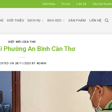
Giới thiệu
Tin tức
Liên hệ
Câu hỏi thườ
HỦ
GIỚI THIỆU
DỊCH VỤ
KHU VỰC
SẢN PHẨM
LIÊN HỆ
DIỆT MỐI CẦN THƠ
ại Phường An Bình Cần Thơ
OSTED ON
28/11/2025
BY
ADMIN