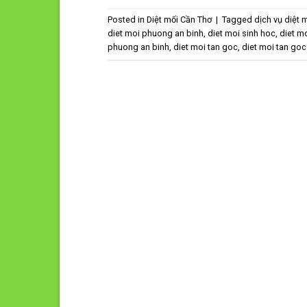
Posted in
Diệt mối Cần Thơ
|
Tagged
dịch vụ diệt 
diet moi phuong an binh
,
diet moi sinh hoc
,
diet m
phuong an binh
,
diet moi tan goc
,
diet moi tan go