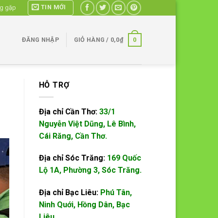
TIN MỚI
ng gặp
0
ĐĂNG NHẬP
GIỎ HÀNG /
0,0
₫
HỖ TRỢ
Địa chỉ Cần Thơ:
33/1
Nguyễn Việt Dũng, Lê Bình,
Cái Răng, Cần Thơ.
Địa chỉ Sóc Trăng:
169 Quốc
Lộ 1A, Phường 3, Sóc Trăng.
Địa chỉ Bạc Liêu:
Phú Tân,
Ninh Quới, Hồng Dân, Bạc
Liêu.