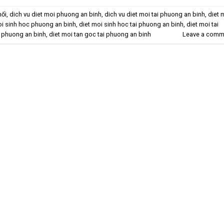
mối
,
dich vu diet moi phuong an binh
,
dich vu diet moi tai phuong an binh
,
diet 
oi sinh hoc phuong an binh
,
diet moi sinh hoc tai phuong an binh
,
diet moi tai
c phuong an binh
,
diet moi tan goc tai phuong an binh
Leave a comm