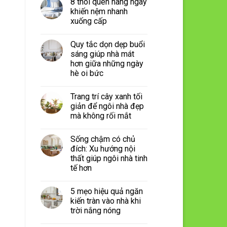
8 thói quen hàng ngày
khiến nệm nhanh
xuống cấp
Quy tắc dọn dẹp buổi
sáng giúp nhà mát
hơn giữa những ngày
hè oi bức
Trang trí cây xanh tối
giản để ngôi nhà đẹp
mà không rối mắt
Sống chậm có chủ
đích: Xu hướng nội
thất giúp ngôi nhà tinh
tế hơn
5 mẹo hiệu quả ngăn
kiến tràn vào nhà khi
trời nắng nóng