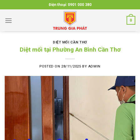
Skip
Điện thoại:
0901 000 380
to
content
0
DIỆT MỐI CẦN THƠ
Diệt mối tại Phường An Bình Cần Thơ
POSTED ON
28/11/2025
BY
ADMIN