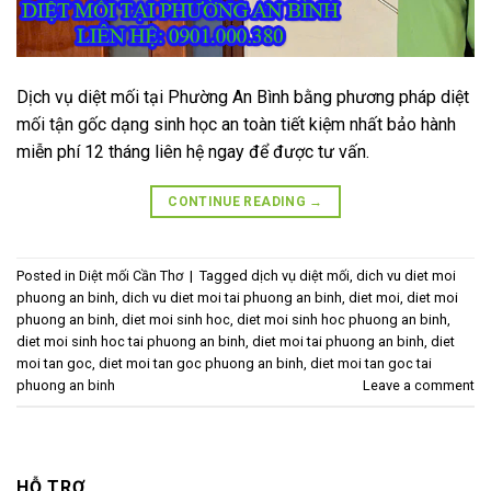
Dịch vụ diệt mối tại Phường An Bình bằng phương pháp diệt
mối tận gốc dạng sinh học an toàn tiết kiệm nhất bảo hành
miễn phí 12 tháng liên hệ ngay để được tư vấn.
CONTINUE READING
→
Posted in
Diệt mối Cần Thơ
|
Tagged
dịch vụ diệt mối
,
dich vu diet moi
phuong an binh
,
dich vu diet moi tai phuong an binh
,
diet moi
,
diet moi
phuong an binh
,
diet moi sinh hoc
,
diet moi sinh hoc phuong an binh
,
diet moi sinh hoc tai phuong an binh
,
diet moi tai phuong an binh
,
diet
moi tan goc
,
diet moi tan goc phuong an binh
,
diet moi tan goc tai
phuong an binh
Leave a comment
HỖ TRỢ