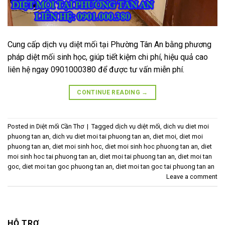
Cung cấp dịch vụ diệt mối tại Phường Tân An bằng phương
pháp diệt mối sinh học, giúp tiết kiệm chi phí, hiệu quả cao
liên hệ ngay 0901000380 để được tư vấn miễn phí.
CONTINUE READING
→
Posted in
Diệt mối Cần Thơ
|
Tagged
dịch vụ diệt mối
,
dich vu diet moi
phuong tan an
,
dich vu diet moi tai phuong tan an
,
diet moi
,
diet moi
phuong tan an
,
diet moi sinh hoc
,
diet moi sinh hoc phuong tan an
,
diet
moi sinh hoc tai phuong tan an
,
diet moi tai phuong tan an
,
diet moi tan
goc
,
diet moi tan goc phuong tan an
,
diet moi tan goc tai phuong tan an
Leave a comment
HỖ TRỢ