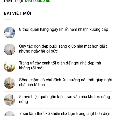
Điện Thoại:
0901.000.380
BÀI VIẾT MỚI
8 thói quen hàng ngày khiến nệm nhanh xuống cấp
Quy tắc dọn dẹp buổi sáng giúp nhà mát hơn giữa
những ngày hè oi bức
Trang trí cây xanh tối giản để ngôi nhà đẹp mà
không rối mắt
Sống chậm có chủ đích: Xu hướng nội thất giúp ngôi
nhà tinh tế hơn
5 mẹo hiệu quả ngăn kiến tràn vào nhà khi trời nắng
nóng
7 sai lầm thiết kế khiến nhà bạn trông chật hơn diện