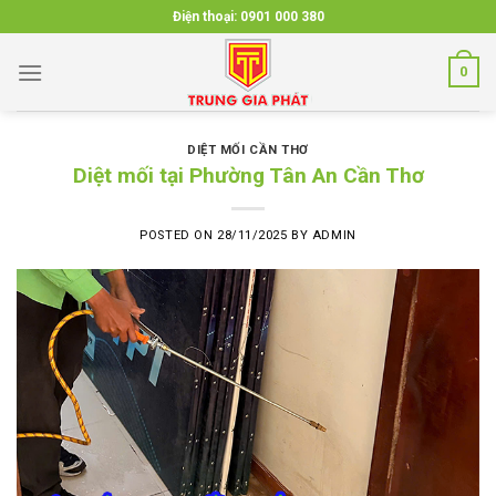
Skip
Điện thoại:
0901 000 380
to
content
0
DIỆT MỐI CẦN THƠ
Diệt mối tại Phường Tân An Cần Thơ
POSTED ON
28/11/2025
BY
ADMIN