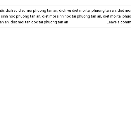
mối
,
dich vu diet moi phuong tan an
,
dich vu diet moi tai phuong tan an
,
diet mo
i sinh hoc phuong tan an
,
diet moi sinh hoc tai phuong tan an
,
diet moi tai phu
an an
,
diet moi tan goc tai phuong tan an
Leave a comm