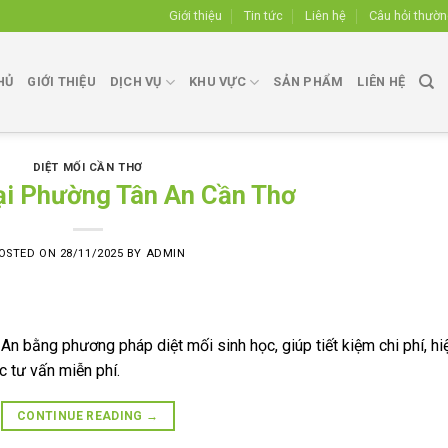
Giới thiệu
Tin tức
Liên hệ
Câu hỏi thườ
HỦ
GIỚI THIỆU
DỊCH VỤ
KHU VỰC
SẢN PHẨM
LIÊN HỆ
DIỆT MỐI CẦN THƠ
tại Phường Tân An Cần Thơ
OSTED ON
28/11/2025
BY
ADMIN
An bằng phương pháp diệt mối sinh học, giúp tiết kiệm chi phí, hi
 tư vấn miễn phí.
CONTINUE READING
→