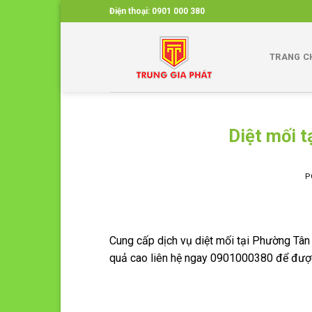
Skip
Điện thoại:
0901 000 380
to
content
TRANG C
Diệt mối 
P
Cung cấp dịch vụ diệt mối tại Phường Tân 
quả cao liên hệ ngay 0901000380 để được