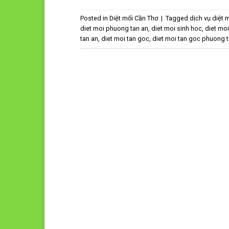
Posted in
Diệt mối Cần Thơ
|
Tagged
dịch vụ diệt 
diet moi phuong tan an
,
diet moi sinh hoc
,
diet mo
tan an
,
diet moi tan goc
,
diet moi tan goc phuong t