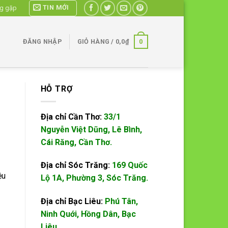
TIN MỚI
ng gặp
0
ĐĂNG NHẬP
GIỎ HÀNG /
0,0
₫
HỖ TRỢ
Địa chỉ Cần Thơ:
33/1
Nguyễn Việt Dũng, Lê Bình,
Cái Răng, Cần Thơ.
Địa chỉ Sóc Trăng:
169 Quốc
ệu
Lộ 1A, Phường 3, Sóc Trăng.
Địa chỉ Bạc Liêu:
Phú Tân,
Ninh Quới, Hồng Dân, Bạc
Liêu.