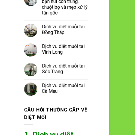
bạn hút côn trùng,
chuột bọ và mẹo xử lý
tận gốc
Dịch vụ diệt muỗi tại
Đồng Tháp
Dịch vụ diệt muỗi tại
Vĩnh Long
Dịch vụ diệt muỗi tại
Sóc Trăng
Dịch vụ diệt muỗi tại
Cà Mau
CÂU HỎI THƯỜNG GẶP VỀ
DIỆT MỐI
1. Dịch vụ diệt