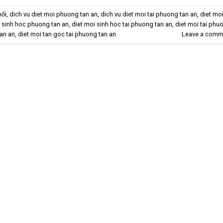
mối
,
dich vu diet moi phuong tan an
,
dich vu diet moi tai phuong tan an
,
diet mo
i sinh hoc phuong tan an
,
diet moi sinh hoc tai phuong tan an
,
diet moi tai phu
an an
,
diet moi tan goc tai phuong tan an
Leave a comm