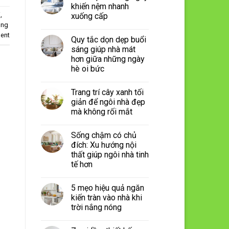
khiến nệm nhanh
i
,
xuống cấp
ong
ent
Quy tắc dọn dẹp buổi
sáng giúp nhà mát
hơn giữa những ngày
hè oi bức
Trang trí cây xanh tối
giản để ngôi nhà đẹp
mà không rối mắt
Sống chậm có chủ
đích: Xu hướng nội
thất giúp ngôi nhà tinh
tế hơn
5 mẹo hiệu quả ngăn
kiến tràn vào nhà khi
trời nắng nóng