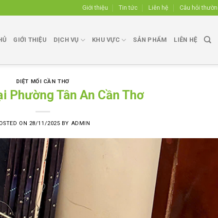
Giới thiệu
Tin tức
Liên hệ
Câu hỏi thườ
HỦ
GIỚI THIỆU
DỊCH VỤ
KHU VỰC
SẢN PHẨM
LIÊN HỆ
DIỆT MỐI CẦN THƠ
tại Phường Tân An Cần Thơ
OSTED ON
28/11/2025
BY
ADMIN