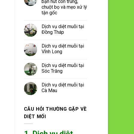
bạn hút côn trùng,
chuột bọ và mẹo xử lý
tận gốc
Dịch vụ diệt muỗi tại
Đồng Tháp
Dịch vụ diệt muỗi tại
Vĩnh Long
Dịch vụ diệt muỗi tại
Sóc Trăng
Dịch vụ diệt muỗi tại
Cà Mau
CÂU HỎI THƯỜNG GẶP VỀ
DIỆT MỐI
1. Dịch vụ diệt