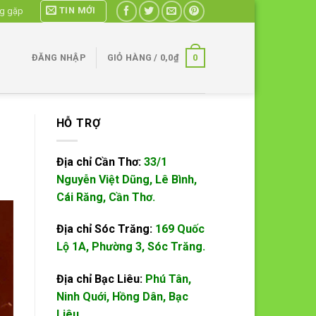
TIN MỚI
ng gặp
0
ĐĂNG NHẬP
GIỎ HÀNG /
0,0
₫
HỖ TRỢ
Địa chỉ Cần Thơ:
33/1
Nguyễn Việt Dũng, Lê Bình,
Cái Răng, Cần Thơ.
Địa chỉ Sóc Trăng:
169 Quốc
Lộ 1A, Phường 3, Sóc Trăng.
Địa chỉ Bạc Liêu:
Phú Tân,
Ninh Quới, Hồng Dân, Bạc
Liêu.