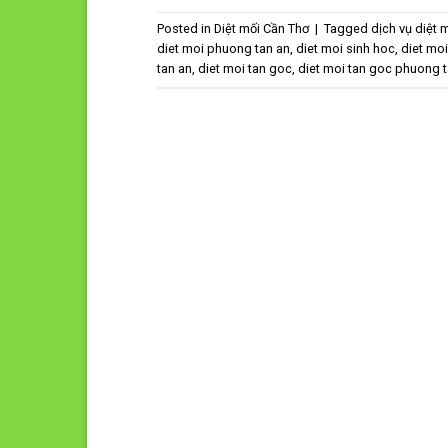
Posted in
Diệt mối Cần Thơ
|
Tagged
dịch vụ diệt 
diet moi phuong tan an
,
diet moi sinh hoc
,
diet mo
tan an
,
diet moi tan goc
,
diet moi tan goc phuong t