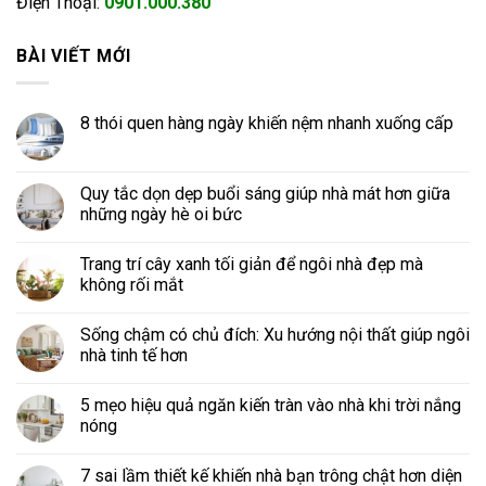
Điện Thoại:
0901.000.380
BÀI VIẾT MỚI
8 thói quen hàng ngày khiến nệm nhanh xuống cấp
Quy tắc dọn dẹp buổi sáng giúp nhà mát hơn giữa
những ngày hè oi bức
Trang trí cây xanh tối giản để ngôi nhà đẹp mà
không rối mắt
Sống chậm có chủ đích: Xu hướng nội thất giúp ngôi
nhà tinh tế hơn
5 mẹo hiệu quả ngăn kiến tràn vào nhà khi trời nắng
nóng
7 sai lầm thiết kế khiến nhà bạn trông chật hơn diện