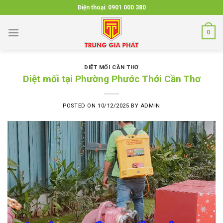
Skip
Điện thoại:
0901 000 380
to
content
0
DIỆT MỐI CẦN THƠ
Diệt mối tại Phường Phước Thới Cần Thơ
POSTED ON
10/12/2025
BY
ADMIN