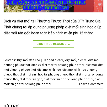
Dịch vụ diệt mối tại Phường Phước Thới của CTY Trung Gia
Phát chúng tôi áp dụng phương pháp diệt mối sinh học giúp
diệt mối tận gốc hoàn toàn bảo hành miễn phí 12 tháng.
CONTINUE READING
→
Posted in
Diệt mối Cần Thơ
|
Tagged
dịch vụ diệt mối
,
dich vu diet moi
phuong phuoc thoi
,
dich vu diet moi tai phuong phuoc thoi
,
diet moi
,
diet
moi phuong phuoc thoi
,
diet moi sinh hoc
,
diet moi sinh hoc phuong
phuoc thoi
,
diet moi sinh hoc tai phuong phuoc thoi
,
diet moi tai phuong
phuoc thoi
,
diet moi tan goc
,
diet moi tan goc phuong phuoc thoi
,
diet
moi tan goc tai phuong phuoc thoi
Leave a comment
HỖ TRỢ