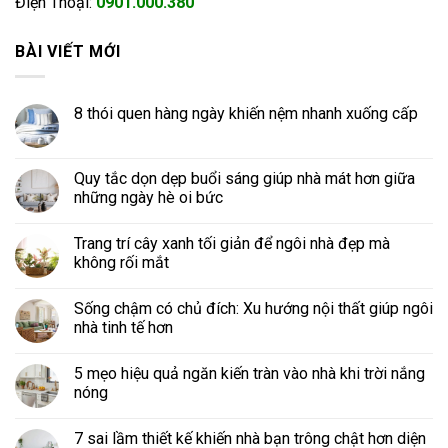
Điện Thoại:
0901.000.380
BÀI VIẾT MỚI
8 thói quen hàng ngày khiến nệm nhanh xuống cấp
Quy tắc dọn dẹp buổi sáng giúp nhà mát hơn giữa
những ngày hè oi bức
Trang trí cây xanh tối giản để ngôi nhà đẹp mà
không rối mắt
Sống chậm có chủ đích: Xu hướng nội thất giúp ngôi
nhà tinh tế hơn
5 mẹo hiệu quả ngăn kiến tràn vào nhà khi trời nắng
nóng
7 sai lầm thiết kế khiến nhà bạn trông chật hơn diện