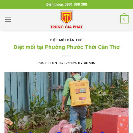
Skip
Điện thoại:
0901 000 380
to
content
0
DIỆT MỐI CẦN THƠ
Diệt mối tại Phường Phước Thới Cần Thơ
POSTED ON
10/12/2025
BY
ADMIN