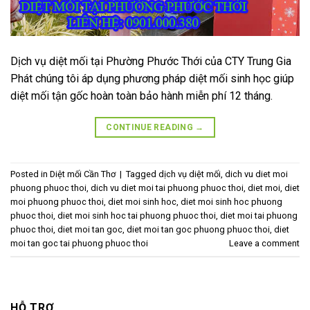
Dịch vụ diệt mối tại Phường Phước Thới của CTY Trung Gia
Phát chúng tôi áp dụng phương pháp diệt mối sinh học giúp
diệt mối tận gốc hoàn toàn bảo hành miễn phí 12 tháng.
CONTINUE READING
→
Posted in
Diệt mối Cần Thơ
|
Tagged
dịch vụ diệt mối
,
dich vu diet moi
phuong phuoc thoi
,
dich vu diet moi tai phuong phuoc thoi
,
diet moi
,
diet
moi phuong phuoc thoi
,
diet moi sinh hoc
,
diet moi sinh hoc phuong
phuoc thoi
,
diet moi sinh hoc tai phuong phuoc thoi
,
diet moi tai phuong
phuoc thoi
,
diet moi tan goc
,
diet moi tan goc phuong phuoc thoi
,
diet
moi tan goc tai phuong phuoc thoi
Leave a comment
HỖ TRỢ