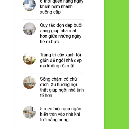
8 thói quen hàng ngày
khiến nệm nhanh
xuống cấp
Quy tắc dọn dẹp buổi
sáng giúp nhà mát
hơn giữa những ngày
hè oi bức
Trang trí cây xanh tối
giản để ngôi nhà đẹp
mà không rối mắt
Sống chậm có chủ
đích: Xu hướng nội
thất giúp ngôi nhà tinh
tế hơn
5 mẹo hiệu quả ngăn
kiến tràn vào nhà khi
trời nắng nóng