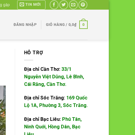
TIN MỚI
ng gặp
0
ĐĂNG NHẬP
GIỎ HÀNG /
0,0
₫
HỖ TRỢ
Địa chỉ Cần Thơ:
33/1
Nguyễn Việt Dũng, Lê Bình,
Cái Răng, Cần Thơ.
Địa chỉ Sóc Trăng:
169 Quốc
Lộ 1A, Phường 3, Sóc Trăng.
Địa chỉ Bạc Liêu:
Phú Tân,
Ninh Quới, Hồng Dân, Bạc
Liêu.