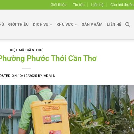
Giới thiệu
Tin tức
Liên hệ
Câu hỏi thườ
HỦ
GIỚI THIỆU
DỊCH VỤ
KHU VỰC
SẢN PHẨM
LIÊN HỆ
DIỆT MỐI CẦN THƠ
i Phường Phước Thới Cần Thơ
OSTED ON
10/12/2025
BY
ADMIN