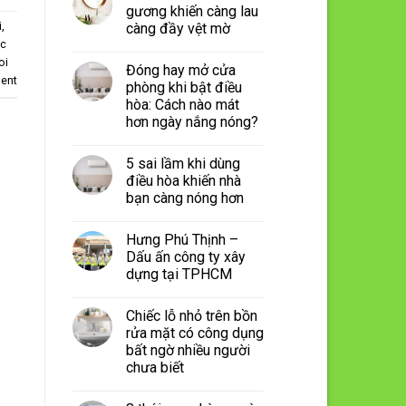
gương khiến càng lau
i
,
càng đầy vệt mờ
oc
oi
Đóng hay mở cửa
ent
phòng khi bật điều
hòa: Cách nào mát
hơn ngày nắng nóng?
5 sai lầm khi dùng
điều hòa khiến nhà
bạn càng nóng hơn
Hưng Phú Thịnh –
Dấu ấn công ty xây
dựng tại TPHCM
Chiếc lỗ nhỏ trên bồn
rửa mặt có công dụng
bất ngờ nhiều người
chưa biết