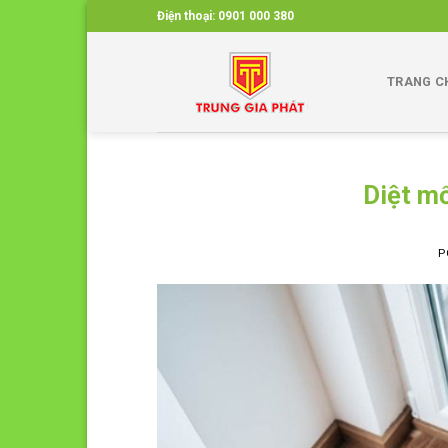
Skip
Điện thoại:
0901 000 380
to
content
TRANG C
Diệt mố
P