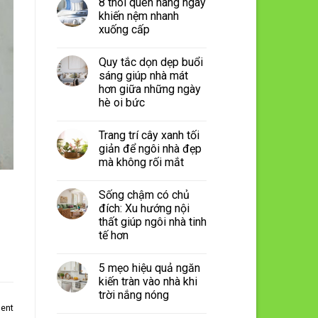
8 thói quen hàng ngày
khiến nệm nhanh
xuống cấp
Quy tắc dọn dẹp buổi
sáng giúp nhà mát
hơn giữa những ngày
hè oi bức
Trang trí cây xanh tối
giản để ngôi nhà đẹp
mà không rối mắt
Sống chậm có chủ
đích: Xu hướng nội
thất giúp ngôi nhà tinh
tế hơn
5 mẹo hiệu quả ngăn
kiến tràn vào nhà khi
trời nắng nóng
ent