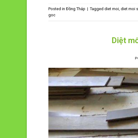
Posted in
Đồng Tháp
|
Tagged
diet moi
,
diet moi 
goc
Diệt mố
P