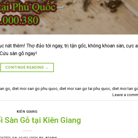
nát thêm! Thợ đảo tới ngay, trị tận gốc, không khoan sàn, cực a
 Cứu sàn gỗ ngay!
CONTINUE READING
→
san go
,
diet moi san go phu quoc
,
diet moi san go tai phu quoc
,
diet moi tan g
Leave a comm
KIÊN GIANG
i Sàn Gỗ tại Kiên Giang