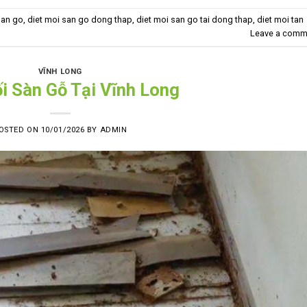
san go
,
diet moi san go dong thap
,
diet moi san go tai dong thap
,
diet moi tan
Leave a comm
VĨNH LONG
i Sàn Gỗ Tại Vĩnh Long
OSTED ON
10/01/2026
BY
ADMIN