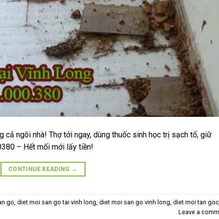
cả ngôi nhà! Thợ tới ngay, dùng thuốc sinh học trị sạch tổ, giữ
380 – Hết mối mới lấy tiền!
CONTINUE READING
→
an go
,
diet moi san go tai vinh long
,
diet moi san go vinh long
,
diet moi tan goc
Leave a comm