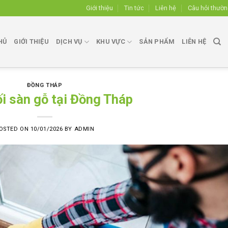
Giới thiệu
Tin tức
Liên hệ
Câu hỏi thườ
HỦ
GIỚI THIỆU
DỊCH VỤ
KHU VỰC
SẢN PHẨM
LIÊN HỆ
ĐỒNG THÁP
i sàn gỗ tại Đồng Tháp
OSTED ON
10/01/2026
BY
ADMIN