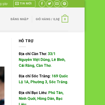
TIN MỚI
ng gặp
0
ĐĂNG NHẬP
GIỎ HÀNG /
0,0
₫
HỖ TRỢ
Địa chỉ Cần Thơ:
33/1
Nguyễn Việt Dũng, Lê Bình,
Cái Răng, Cần Thơ.
Địa chỉ Sóc Trăng:
169 Quốc
Lộ 1A, Phường 3, Sóc Trăng.
Địa chỉ Bạc Liêu:
Phú Tân,
Ninh Quới, Hồng Dân, Bạc
Liêu.