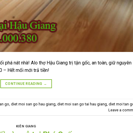
 phá nát nhà! Alo thợ Hậu Giang trị tận gốc, an toàn, giữ nguyên
– Hết mối mới trả tiền!
CONTINUE READING
→
san go
,
diet moi san go hau giang
,
diet moi san go tai hau giang
,
diet moi tan 
Leave a comm
KIÊN GIANG