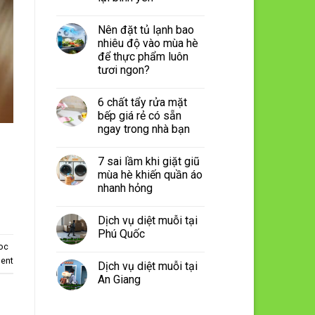
Nên đặt tủ lạnh bao
nhiêu độ vào mùa hè
để thực phẩm luôn
tươi ngon?
6 chất tẩy rửa mặt
bếp giá rẻ có sẵn
ngay trong nhà bạn
7 sai lầm khi giặt giũ
mùa hè khiến quần áo
nhanh hỏng
Dịch vụ diệt muỗi tại
Phú Quốc
goc
ent
Dịch vụ diệt muỗi tại
An Giang