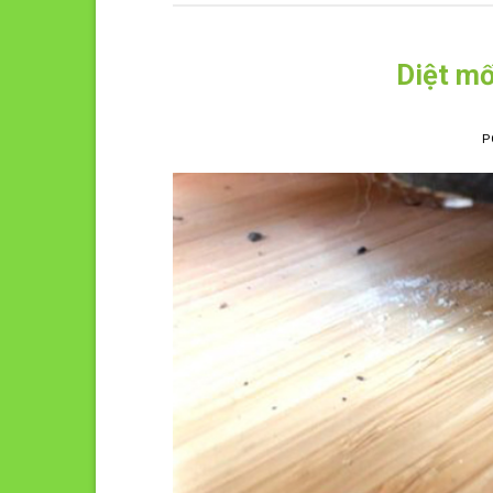
Diệt mố
P