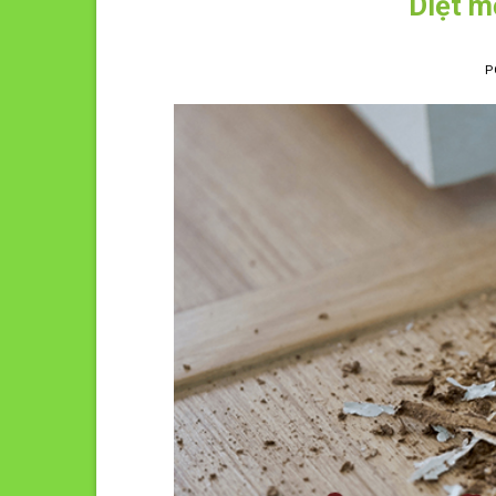
Diệt m
P