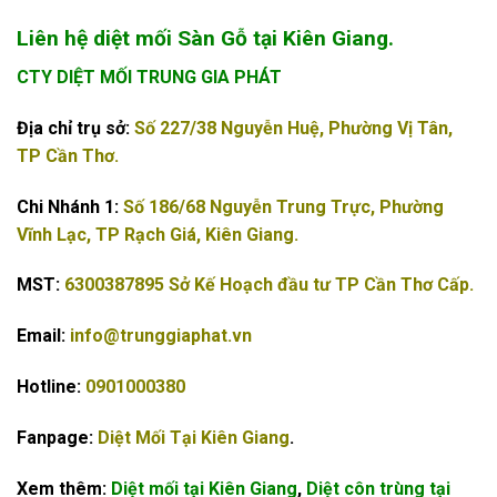
Liên hệ diệt mối Sàn Gỗ tại Kiên Giang.
CTY DIỆT MỐI TRUNG GIA PHÁT
Địa chỉ trụ sở:
Số 227/38 Nguyễn Huệ, Phường Vị Tân,
TP Cần Thơ.
Chi Nhánh 1:
Số 186/68 Nguyễn Trung Trực, Phường
Vĩnh Lạc, TP Rạch Giá, Kiên Giang.
MST:
6300387895 Sở Kế Hoạch đầu tư TP Cần Thơ Cấp.
Email:
info@trunggiaphat.vn
Hotline:
0901000380
Fanpage:
Diệt Mối Tại Kiên Giang
.
Xem thêm:
Diệt mối tại Kiên Giang
,
Diệt côn trùng tại