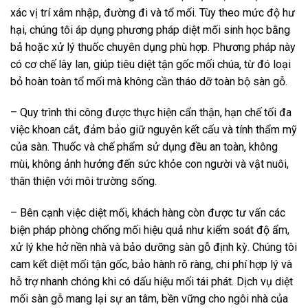
xác vị trí xâm nhập, đường đi và tổ mối. Tùy theo mức độ hư
hại, chúng tôi áp dụng phương pháp diệt mối sinh học bằng
bả hoặc xử lý thuốc chuyên dụng phù hợp. Phương pháp này
có cơ chế lây lan, giúp tiêu diệt tận gốc mối chúa, từ đó loại
bỏ hoàn toàn tổ mối mà không cần tháo dỡ toàn bộ sàn gỗ.
– Quy trình thi công được thực hiện cẩn thận, hạn chế tối đa
việc khoan cắt, đảm bảo giữ nguyên kết cấu và tính thẩm mỹ
của sàn. Thuốc và chế phẩm sử dụng đều an toàn, không
mùi, không ảnh hưởng đến sức khỏe con người và vật nuôi,
thân thiện với môi trường sống.
– Bên cạnh việc diệt mối, khách hàng còn được tư vấn các
biện pháp phòng chống mối hiệu quả như kiểm soát độ ẩm,
xử lý khe hở nền nhà và bảo dưỡng sàn gỗ định kỳ. Chúng tôi
cam kết diệt mối tận gốc, bảo hành rõ ràng, chi phí hợp lý và
hỗ trợ nhanh chóng khi có dấu hiệu mối tái phát. Dịch vụ diệt
mối sàn gỗ mang lại sự an tâm, bền vững cho ngôi nhà của