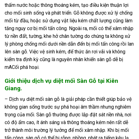
thấm nước hoặc thông thoáng kém, tạo điều kiện thuận lợi
cho mối sinh sống và phát triển. Gỗ không được xử lý chống
mối từ đầu, hoặc sử dụng vật liệu kém chất lượng cũng làm
tăng nguy cơ bị mối tấn công. Ngoài ra, mối có thể xâm nhập
từ nền đất, tường, khe hở chân tường do chúng ta không xử
lý phòng chống mối dưới nền dẫn đến bị mối tấn công rồi lan
lên sàn gỗ. Việc vệ sinh kém, để thức ăn rơi vãi và không
kiểm tra định kỳ cũng là nguyên nhân khiến sàn gỗ dễ bị
mACối phá hoại.
Giới thiệu dịch vụ diệt mối Sàn Gỗ tại Kiên
Giang.
– Dịch vụ diệt mối sàn gỗ là giải pháp cần thiết giúp bảo vệ
không gian sống trước sự phá hoại âm thầm nhưng nghiêm
trọng của mối. Sàn gỗ thường được lắp đặt sát nền nhà, nơi
có độ ẩm cao, ít ánh sáng và thông thoáng kém nên rất dễ
trở thành môi trường lý tưởng để mối xâm nhập. Khi bị mối
tấn công, sàn gỗ có thể bị rỗng, phồng, phát ra tiếng kêu lạ