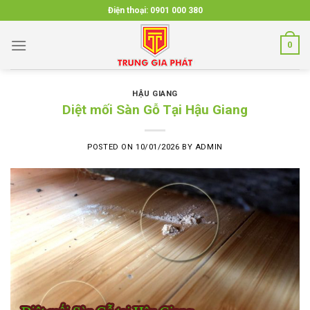
Skip
Điện thoại:
0901 000 380
to
content
0
HẬU GIANG
Diệt mối Sàn Gỗ Tại Hậu Giang
POSTED ON
10/01/2026
BY
ADMIN