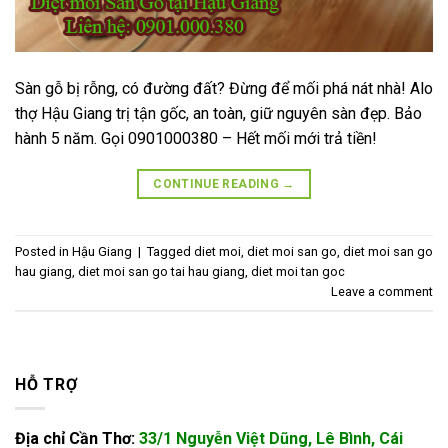
Sàn gỗ bị rỗng, có đường đất? Đừng để mối phá nát nhà! Alo
thợ Hậu Giang trị tận gốc, an toàn, giữ nguyên sàn đẹp. Bảo
hành 5 năm. Gọi 0901000380 – Hết mối mới trả tiền!
CONTINUE READING
→
Posted in
Hậu Giang
|
Tagged
diet moi
,
diet moi san go
,
diet moi san go
hau giang
,
diet moi san go tai hau giang
,
diet moi tan goc
Leave a comment
HỖ TRỢ
Địa chỉ Cần Thơ:
33/1 Nguyễn Việt Dũng, Lê Bình, Cái