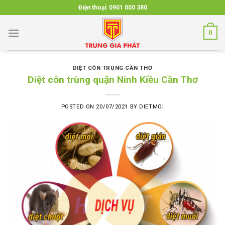
Skip
Điện thoại:
0901 000 380
to
content
0
DIỆT CÔN TRÙNG CẦN THƠ
Diệt côn trùng quận Ninh Kiều Cần Thơ
POSTED ON
20/07/2021
BY
DIETMOI