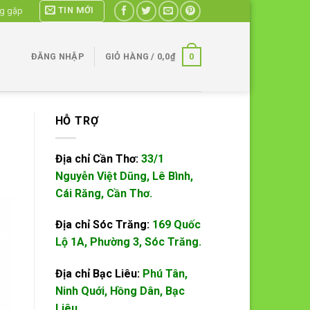
TIN MỚI
ng gặp
0
ĐĂNG NHẬP
GIỎ HÀNG /
0,0
₫
HỖ TRỢ
Địa chỉ Cần Thơ:
33/1
Nguyễn Việt Dũng, Lê Bình,
Cái Răng, Cần Thơ.
Địa chỉ Sóc Trăng:
169 Quốc
Lộ 1A, Phường 3, Sóc Trăng.
Địa chỉ Bạc Liêu:
Phú Tân,
Ninh Quới, Hồng Dân, Bạc
Liêu.