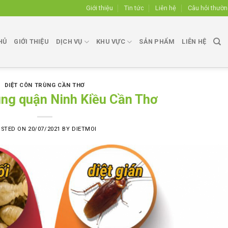
Giới thiệu
Tin tức
Liên hệ
Câu hỏi thườ
HỦ
GIỚI THIỆU
DỊCH VỤ
KHU VỰC
SẢN PHẨM
LIÊN HỆ
DIỆT CÔN TRÙNG CẦN THƠ
ùng quận Ninh Kiều Cần Thơ
OSTED ON
20/07/2021
BY
DIETMOI