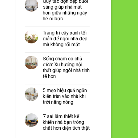
Quy tắc dọn dẹp buổi
sáng giúp nhà mát
hơn giữa những ngày
hè oi bức
Trang trí cây xanh tối
giản để ngôi nhà đẹp
mà không rối mắt
Sống chậm có chủ
đích: Xu hướng nội
thất giúp ngôi nhà tinh
tế hơn
5 mẹo hiệu quả ngăn
kiến tràn vào nhà khi
trời nắng nóng
7 sai lầm thiết kế
khiến nhà bạn trông
chật hơn diện tích thật