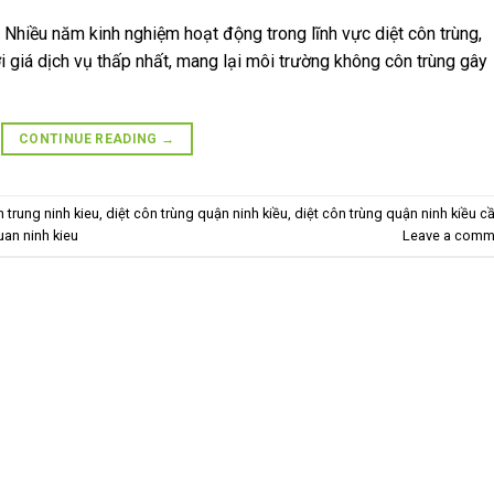
 Nhiều năm kinh nghiệm hoạt động trong lĩnh vực diệt côn trùng,
với giá dịch vụ thấp nhất, mang lại môi trường không côn trùng gây
CONTINUE READING
→
n trung ninh kieu
,
diệt côn trùng quận ninh kiều
,
diệt côn trùng quận ninh kiều c
uan ninh kieu
Leave a comm