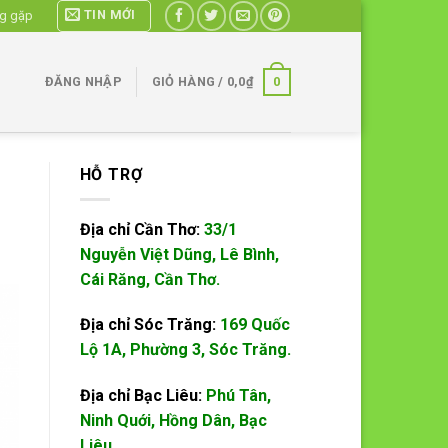
TIN MỚI
ng gặp
0
ĐĂNG NHẬP
GIỎ HÀNG /
0,0
₫
HỖ TRỢ
Địa chỉ Cần Thơ:
33/1
Nguyễn Việt Dũng, Lê Bình,
Cái Răng, Cần Thơ.
Địa chỉ Sóc Trăng:
169 Quốc
Lộ 1A, Phường 3, Sóc Trăng.
Địa chỉ Bạc Liêu:
Phú Tân,
Ninh Quới, Hồng Dân, Bạc
Liêu.