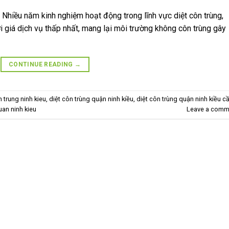
 Nhiều năm kinh nghiệm hoạt động trong lĩnh vực diệt côn trùng,
với giá dịch vụ thấp nhất, mang lại môi trường không côn trùng gây
CONTINUE READING
→
n trung ninh kieu
,
diệt côn trùng quận ninh kiều
,
diệt côn trùng quận ninh kiều c
uan ninh kieu
Leave a comm