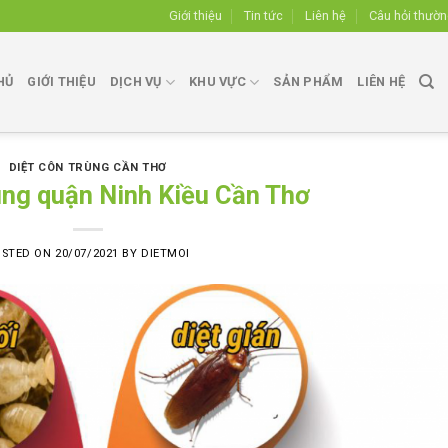
Giới thiệu
Tin tức
Liên hệ
Câu hỏi thườ
HỦ
GIỚI THIỆU
DỊCH VỤ
KHU VỰC
SẢN PHẨM
LIÊN HỆ
DIỆT CÔN TRÙNG CẦN THƠ
ùng quận Ninh Kiều Cần Thơ
OSTED ON
20/07/2021
BY
DIETMOI