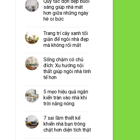
Quy tắc dọn dẹp buổi
sáng giúp nhà mát
hơn giữa những ngày
hè oi bức
Trang trí cây xanh tối
giản để ngôi nhà đẹp
mà không rối mắt
Sống chậm có chủ
đích: Xu hướng nội
thất giúp ngôi nhà tinh
tế hơn
5 mẹo hiệu quả ngăn
kiến tràn vào nhà khi
trời nắng nóng
7 sai lầm thiết kế
khiến nhà bạn trông
chật hơn diện tích thật