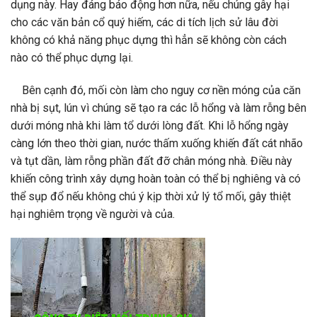
dụng này. Hay đáng báo động hơn nữa, nếu chúng gây hại
cho các văn bản cổ quý hiếm, các di tích lịch sử lâu đời
không có khả năng phục dựng thì hẳn sẽ không còn cách
nào có thể phục dựng lại.
Bên cạnh đó, mối còn làm cho nguy cơ nền móng của căn
nhà bị sụt, lún vì chúng sẽ tạo ra các lỗ hổng và làm rỗng bên
dưới móng nhà khi làm tổ dưới lòng đất. Khi lỗ hổng ngày
càng lớn theo thời gian, nước thấm xuống khiến đất cát nhão
và tụt dần, làm rỗng phần đất đỡ chân móng nhà. Điều này
khiến công trình xây dựng hoàn toàn có thể bị nghiêng và có
thể sụp đổ nếu không chú ý kịp thời xử lý tổ mối, gây thiệt
hại nghiêm trọng về người và của.