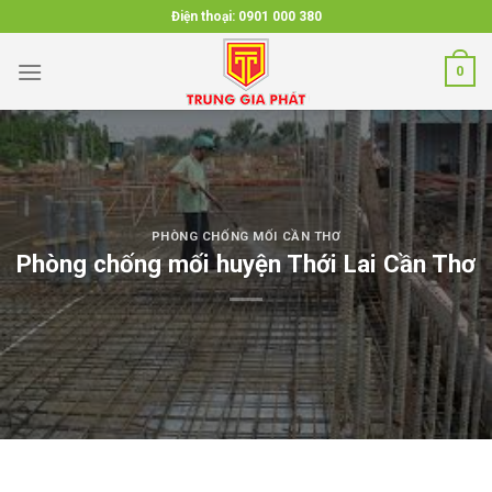
Skip
Điện thoại:
0901 000 380
to
content
0
PHÒNG CHỐNG MỐI CẦN THƠ
Phòng chống mối huyện Thới Lai Cần Thơ