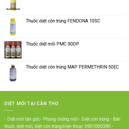
Thuốc diệt côn trùng FENDONA 10SC
Thuốc diệt mối PMC 90DP
Thuốc diệt côn trùng MAP PERMETHRIN 50EC
DIỆT MỐI TẠI CẦN THƠ
- Diệt mối tận gốc- Phòng chống mối.- Diệt côn trùng.- Bán
thuốc diệt mối, diệt côn trùng.Điện thoại:
0901000380
-