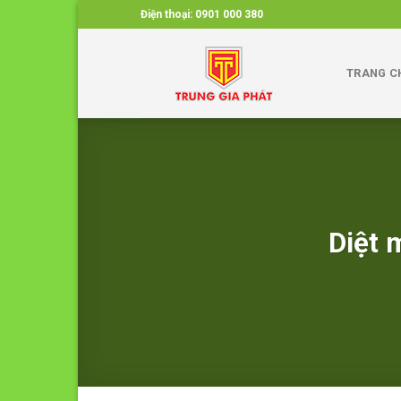
Skip
Điện thoại:
0901 000 380
to
content
TRANG C
Diệt 