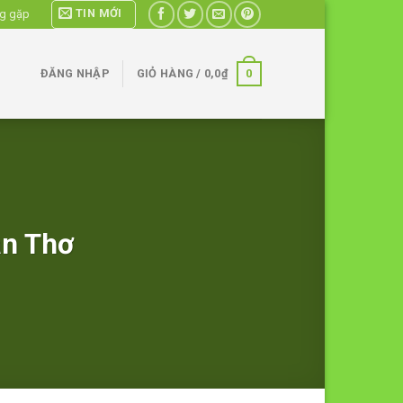
TIN MỚI
ng gặp
0
ĐĂNG NHẬP
GIỎ HÀNG /
0,0
₫
ần Thơ