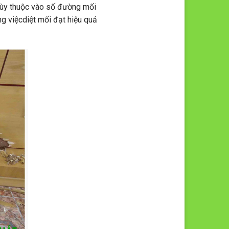
 tùy thuộc vào số đường mối
ng việc
diệt mối
đạt hiệu quả