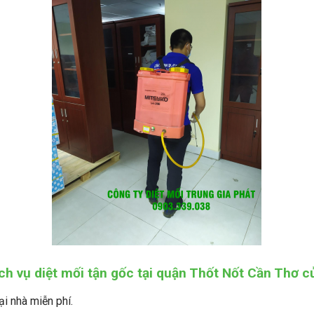
ch vụ diệt mối tận gốc tại quận Thốt Nốt Cần Thơ c
ại nhà miễn phí.