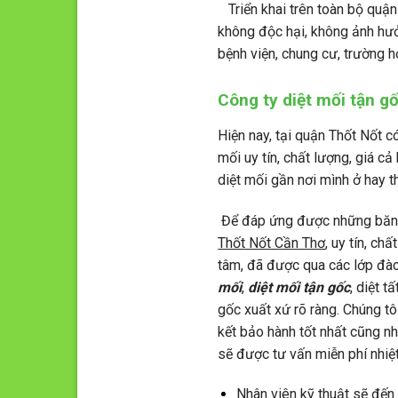
Triển khai trên toàn bộ quậ
không độc hại, không ảnh hưở
bệnh viện, chung cư, trường 
Công ty diệt mối tận g
Hiện nay, tại quận Thốt Nốt c
mối uy tín, chất lượng, giá cả
diệt mối gần nơi mình ở hay 
Để đáp ứng được những băn 
Thốt Nốt Cần Thơ
, uy tín, chấ
tâm, đã được qua các lớp đà
mối
,
diệt mối tận gốc
, diệt t
gốc xuất xứ rõ ràng. Chúng t
kết bảo hành tốt nhất cũng nh
sẽ được tư vấn miễn phí nhiệt
Nhân viên kỹ thuật sẽ đến 