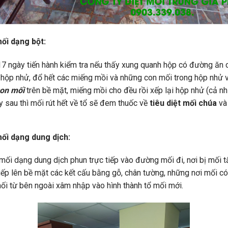
mối dạng bột:
17 ngày tiến hành kiểm tra nếu thấy xung quanh hộp có đường ăn c
ỡ hộp nhử, đổ hết các miếng mồi và những con mối trong hộp nhử
con mối
trên bề mặt, miếng mồi cho đều rồi xếp lại hộp nhử (cả 
ày sau thì mối rút hết về tổ sẽ đem thuốc về
tiêu diệt mối chúa
và 
mối dạng dung dịch:
mối dạng dung dịch phun trực tiếp vào đường mối đi, nơi bị mối t
tiếp lên bề mặt các kết cấu bằng gỗ, chân tường, những nơi mối có
i từ bên ngoài xâm nhập vào hình thành tổ mối mới.