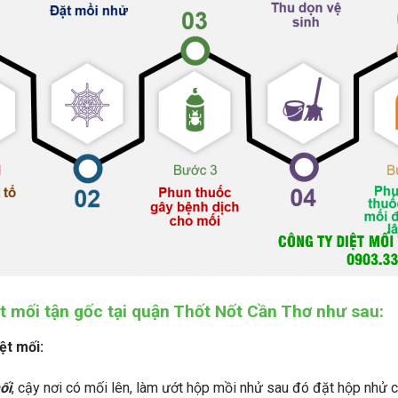
t mối tận gốc tại quận Thốt Nốt Cần Thơ như sau:
ệt mối:
ối
, cậy nơi có mối lên, làm ướt hộp mồi nhử sau đó đặt hộp nhử cố 