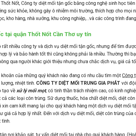
n Thốt Nốt, Công ty diệt mối tận gốc bằng công nghệ sinh học tiên
ng sức khỏe, không gây ô nhiễm môi trường, thích hợp cho mọi nh
học, kho hàng, nhà xưởng, khu công nghiệp,…và các công trình đan
ốc tại quận Thốt Nốt Cần Thơ uy tín
ó rất nhiều công ty và dịch vụ diệt mối tận gốc, nhưng để tìm đượ
 hợp lý và bảo hành tốt thì cũng không phải là nhiều. Thường thì b
thông qua người khác giới thiệu nhưng chưa chắc dịch vụ, giá cả 
khoăn của những quý khách nào đang có nhu cầu tìm một
Công t
t lượng, nhiệt tình.
CÔNG TY DIỆT MỐI TRUNG GIA PHÁT
với đội
o tạo về
xử lý mối mọt
, có tinh thần trách nhiệm cao, có kinh ngh
ất cả các loại côn trùng. Sữ dụng thuốc, hóa chất diệt mối, diệt cô
ôi xin cam kết mang lại cho quý khách hàng một dịch vụ diệt mối 
ư giá cả hợp lý nhất. Đến với dịch vụ diệt mối, diệt côn trùng của
 tình.
tận nơi khảo sát, tư vấn diệt mối tại nhà cho quý khách hàng. (Ho