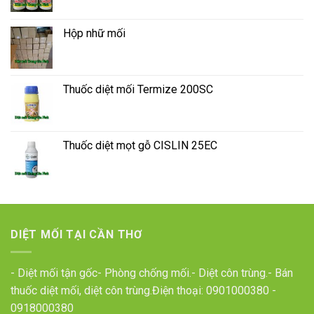
Hộp nhữ mối
Thuốc diệt mối Termize 200SC
Thuốc diệt mọt gỗ CISLIN 25EC
DIỆT MỐI TẠI CẦN THƠ
- Diệt mối tận gốc- Phòng chống mối.- Diệt côn trùng.- Bán
thuốc diệt mối, diệt côn trùng.Điện thoại:
0901000380
-
0918000380