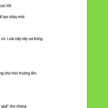
cực tốt.
ể tạo chậu mới.
m có. Loài cây này ưa bóng
ởng cho môi trường ẩm.
n quà” cho chúng.