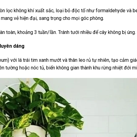
òn lọc không khí xuất sắc, loại bỏ độc tố như formaldehyde và b
mang vẻ hiện đại, sang trọng cho mọi góc phòng.
àn toàn, khoảng 3 tuần/lần. Tránh tưới nhiều để cây không bị úng.
duyên dáng
um) với lá trái tim xanh mướt và thân leo rủ tự nhiên, tạo cảm g
rên tường hoặc nóc tủ, biến không gian thành khu rừng nhiệt đới mi