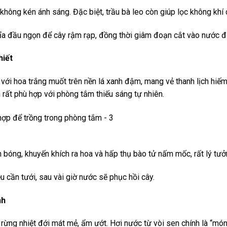
hông kén ánh sáng. Đặc biệt, trầu bà leo còn giúp lọc không khí 
ỉa đầu ngọn để cây rậm rạp, đồng thời giâm đoạn cắt vào nước đ
hiết
 với hoa trắng muốt trên nền lá xanh đậm, mang vẻ thanh lịch hiế
 rất phù hợp với phòng tắm thiếu sáng tự nhiên.
 bóng, khuyến khích ra hoa và hấp thụ bào tử nấm mốc, rất lý tư
u cần tưới, sau vài giờ nước sẽ phục hồi cây.
nh
 rừng nhiệt đới mát mẻ, ẩm ướt. Hơi nước từ vòi sen chính là “mó