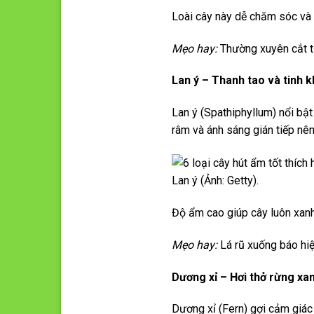
Loài cây này dễ chăm sóc và k
Mẹo hay:
Thường xuyên cắt t
Lan ý – Thanh tao và tinh k
Lan ý (Spathiphyllum) nổi bật
râm và ánh sáng gián tiếp nên
Lan ý (Ảnh: Getty).
Độ ẩm cao giúp cây luôn xanh
Mẹo hay:
Lá rũ xuống báo hiệ
Dương xỉ – Hơi thở rừng xa
Dương xỉ (Fern) gợi cảm giác