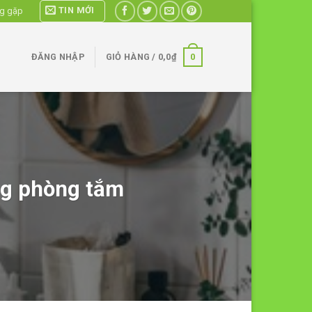
TIN MỚI
ng gặp
0
ĐĂNG NHẬP
GIỎ HÀNG /
0,0
₫
ong phòng tắm