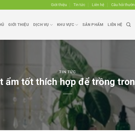
Giới thiệu
Tin tức
Liên hệ
Câu hỏi thườ
HỦ
GIỚI THIỆU
DỊCH VỤ
KHU VỰC
SẢN PHẨM
LIÊN HỆ
TIN TỨC
út ẩm tốt thích hợp để trồng tr