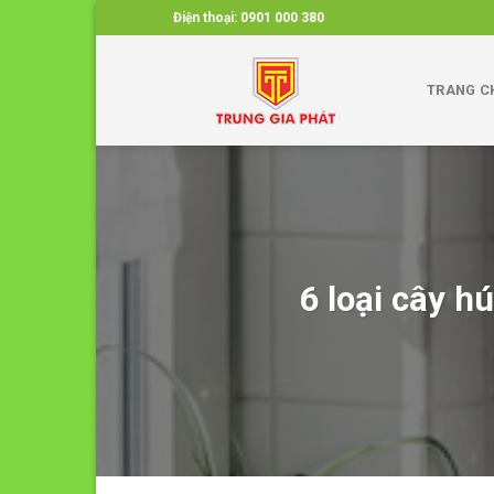
Skip
Điện thoại:
0901 000 380
to
content
TRANG C
6 loại cây h