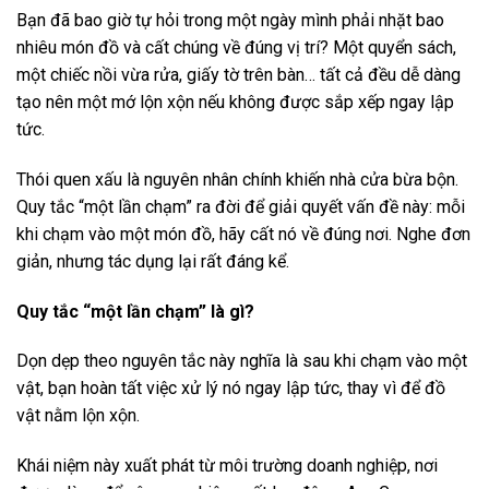
Bạn đã bao giờ tự hỏi trong một ngày mình phải nhặt bao
nhiêu món đồ và cất chúng về đúng vị trí? Một quyển sách,
một chiếc nồi vừa rửa, giấy tờ trên bàn… tất cả đều dễ dàng
tạo nên một mớ lộn xộn nếu không được sắp xếp ngay lập
tức.
Thói quen xấu là nguyên nhân chính khiến nhà cửa bừa bộn.
Quy tắc “một lần chạm” ra đời để giải quyết vấn đề này: mỗi
khi chạm vào một món đồ, hãy cất nó về đúng nơi. Nghe đơn
giản, nhưng tác dụng lại rất đáng kể.
Quy tắc “một lần chạm” là gì?
Dọn dẹp theo nguyên tắc này nghĩa là sau khi chạm vào một
vật, bạn hoàn tất việc xử lý nó ngay lập tức, thay vì để đồ
vật nằm lộn xộn.
Khái niệm này xuất phát từ môi trường doanh nghiệp, nơi