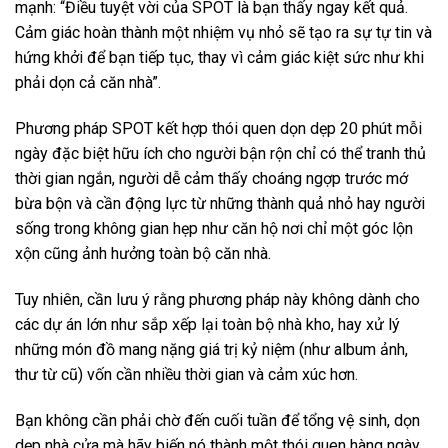
mạnh: “Điều tuyệt vời của SPOT là bạn thấy ngay kết quả.
Cảm giác hoàn thành một nhiệm vụ nhỏ sẽ tạo ra sự tự tin và
hứng khởi để bạn tiếp tục, thay vì cảm giác kiệt sức như khi
phải dọn cả căn nhà”.
Phương pháp SPOT kết hợp thói quen dọn dẹp 20 phút mỗi
ngày đặc biệt hữu ích cho người bận rộn chỉ có thể tranh thủ
thời gian ngắn, người dễ cảm thấy choáng ngợp trước mớ
bừa bộn và cần động lực từ những thành quả nhỏ hay người
sống trong không gian hẹp như căn hộ nơi chỉ một góc lộn
xộn cũng ảnh hưởng toàn bộ căn nhà.
Tuy nhiên, cần lưu ý rằng phương pháp này không dành cho
các dự án lớn như sắp xếp lại toàn bộ nhà kho, hay xử lý
những món đồ mang nặng giá trị kỷ niệm (như album ảnh,
thư từ cũ) vốn cần nhiều thời gian và cảm xúc hơn.
Bạn không cần phải chờ đến cuối tuần để tổng vệ sinh, dọn
dẹp nhà cửa mà hãy biến nó thành một thói quen hàng ngày