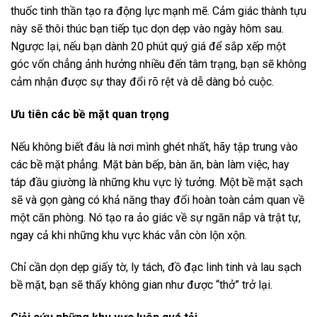
thuốc tinh thần tạo ra động lực mạnh mẽ. Cảm giác thành tựu
này sẽ thôi thúc bạn tiếp tục dọn dẹp vào ngày hôm sau.
Ngược lại, nếu bạn dành 20 phút quý giá để sắp xếp một
góc vốn chẳng ảnh hưởng nhiều đến tâm trạng, bạn sẽ không
cảm nhận được sự thay đổi rõ rệt và dễ dàng bỏ cuộc.
Ưu tiên các bề mặt quan trọng
Nếu không biết đâu là nơi mình ghét nhất, hãy tập trung vào
các bề mặt phẳng. Mặt bàn bếp, bàn ăn, bàn làm việc, hay
táp đầu giường là những khu vực lý tưởng. Một bề mặt sạch
sẽ và gọn gàng có khả năng thay đổi hoàn toàn cảm quan về
một căn phòng. Nó tạo ra ảo giác về sự ngăn nắp và trật tự,
ngay cả khi những khu vực khác vẫn còn lộn xộn.
Chỉ cần dọn dẹp giấy tờ, ly tách, đồ đạc linh tinh và lau sạch
bề mặt, bạn sẽ thấy không gian như được “thở” trở lại.