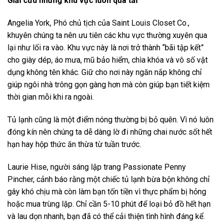
Giải cứu những khu vực luôn quá tải
Angelia York, Phó chủ tịch của Saint Louis Closet Co.,
khuyên chúng ta nên ưu tiên các khu vực thường xuyên qua
lại như lối ra vào. Khu vực này là nơi trở thành “bãi tập kết”
cho giày dép, áo mưa, mũ bảo hiểm, chìa khóa và vô số vật
dụng không tên khác. Giữ cho nơi này ngăn nắp không chỉ
giúp ngôi nhà trông gọn gàng hơn mà còn giúp bạn tiết kiệm
thời gian mỗi khi ra ngoài.
Tủ lạnh cũng là một điểm nóng thường bị bỏ quên. Vì nó luôn
đóng kín nên chúng ta dễ dàng lờ đi những chai nước sốt hết
hạn hay hộp thức ăn thừa từ tuần trước.
Laurie Hise, người sáng lập trang Passionate Penny
Pincher, cảnh báo rằng một chiếc tủ lạnh bừa bộn không chỉ
gây khó chịu mà còn làm bạn tốn tiền vì thực phẩm bị hỏng
hoặc mua trùng lặp. Chỉ cần 5-10 phút để loại bỏ đồ hết hạn
và lau dọn nhanh, bạn đã có thể cải thiện tình hình đáng kể.