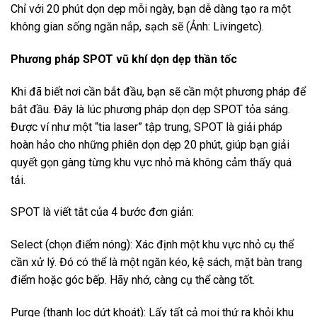
Chỉ với 20 phút dọn dẹp mỗi ngày, bạn dễ dàng tạo ra một
không gian sống ngăn nắp, sạch sẽ (Ảnh: Livingetc).
Phương pháp SPOT vũ khí dọn dẹp thần tốc
Khi đã biết nơi cần bắt đầu, bạn sẽ cần một phương pháp để
bắt đầu. Đây là lúc phương pháp dọn dẹp SPOT tỏa sáng.
Được ví như một “tia laser” tập trung, SPOT là giải pháp
hoàn hảo cho những phiên dọn dẹp 20 phút, giúp bạn giải
quyết gọn gàng từng khu vực nhỏ mà không cảm thấy quá
tải.
SPOT là viết tắt của 4 bước đơn giản:
Select (chọn điểm nóng): Xác định một khu vực nhỏ cụ thể
cần xử lý. Đó có thể là một ngăn kéo, kệ sách, mặt bàn trang
điểm hoặc góc bếp. Hãy nhớ, càng cụ thể càng tốt.
Purge (thanh lọc dứt khoát): Lấy tất cả mọi thứ ra khỏi khu