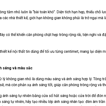
hòng tắm nhỏ luôn là “bài toán khó”. Diện tích hạn hẹp, thiếu chỗ lư
 các nhà thiết kế, giới hạn không gian không phải là trở ngại mà l
đây có thể khiến căn phòng chật hẹp trông rộng rãi, tiện nghi và
thiết kế nội thất tin dùng để tối ưu từng centimet, mang lại diện 
nh sáng và màu sắc
ử lý không gian nhỏ là dùng màu sáng và ánh sáng hợp lý. Tông tr
sẽ, mà còn phản xạ ánh sáng tốt, giúp căn phòng trông rộng và t
ng ánh sáng tự nhiên bằng cửa sổ hắt sáng hoặc cửa trời để đón
h sáng tự nhiên, hãy tạo nhiều lớp ánh sáng nhân tạo: đèn âm trần