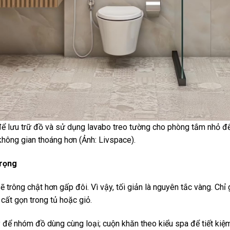
ể lưu trữ đồ và sử dụng lavabo treo tường cho phòng tắm nhỏ để
không gian thoáng hơn (Ảnh: Livspace).
trọng
rông chật hơn gấp đôi. Vì vậy, tối giản là nguyên tắc vàng. Chỉ 
 cất gọn trong tủ hoặc giỏ.
 để nhóm đồ dùng cùng loại; cuộn khăn theo kiểu spa để tiết kiệm