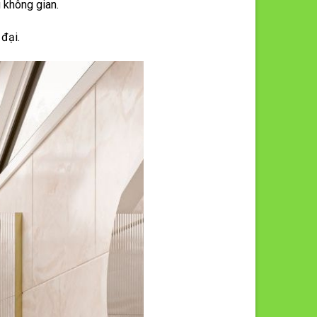
 không gian.
đại.