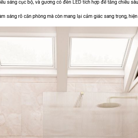
ếu sáng cục bộ, và gương có đèn LED tích hợp để tăng chiều sâu
àm sáng rõ căn phòng mà còn mang lại cảm giác sang trọng, hiện 