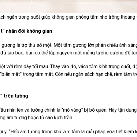
h ngăn trong suốt giúp không gian phòng tắm nhỏ trông thoáng v
t” nhân đôi không gian
, gương là trợ thủ số một. Một tấm gương lớn phản chiếu ánh sáng
 đủ táo bạo, bạn có thể lắp nguyên một mảng tường gương để tạo
biệt với rèm dày tối màu. Thay vào đó, vách tắm kính trong suốt, đặ
 “biến mất” trong tầm mắt. Còn nếu ngân sách hạn chế, rèm tắm tr
” trên tường
đầu nhìn lên và tường chính là “mỏ vàng” bị bỏ quên. Hãy tận dụn
ơng âm tường hoặc tủ cao kịch trần.
gợi ý: “Hốc âm tường trong khu vực tắm là giải pháp vừa tiết kiệm