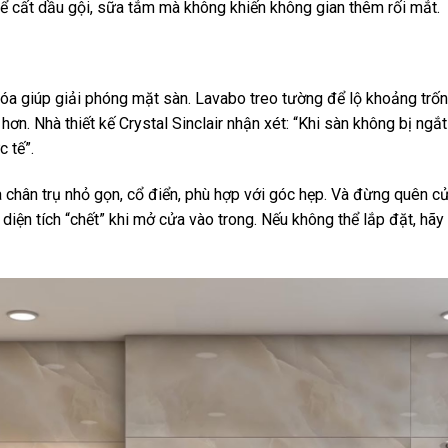
 để cất dầu gội, sữa tắm mà không khiến không gian thêm rối mắt.
khóa giúp giải phóng mặt sàn. Lavabo treo tường để lộ khoảng trố
 hơn. Nhà thiết kế Crystal Sinclair nhận xét: “Khi sàn không bị n
 tế”.
 chân trụ nhỏ gọn, cổ điển, phù hợp với góc hẹp. Và đừng quên c
 diện tích “chết” khi mở cửa vào trong. Nếu không thể lắp đặt, h