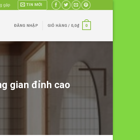
TIN MỚI
ng gặp
0
ĐĂNG NHẬP
GIỎ HÀNG /
0,0
₫
ng gian đỉnh cao