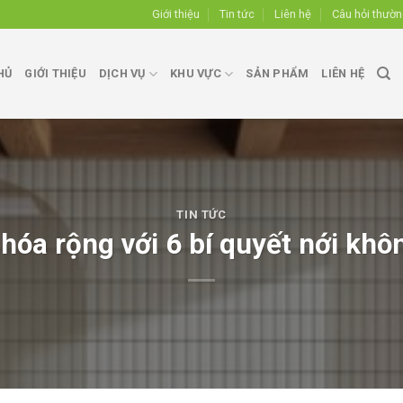
Giới thiệu
Tin tức
Liên hệ
Câu hỏi thườ
HỦ
GIỚI THIỆU
DỊCH VỤ
KHU VỰC
SẢN PHẨM
LIÊN HỆ
TIN TỨC
óa rộng với 6 bí quyết nới khô