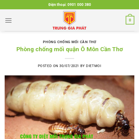
Skip
Điện thoại:
0901 000 380
to
content
0
PHÒNG CHỐNG MỐI CẦN THƠ
Phòng chống mối quận Ô Môn Cần Thơ
POSTED ON
30/07/2021
BY
DIETMOI