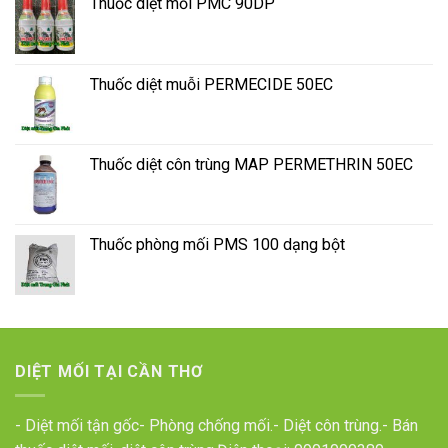
Thuốc diệt mối PMC 90DP
Thuốc diệt muỗi PERMECIDE 50EC
Thuốc diệt côn trùng MAP PERMETHRIN 50EC
Thuốc phòng mối PMS 100 dạng bột
DIỆT MỐI TẠI CẦN THƠ
- Diệt mối tận gốc- Phòng chống mối.- Diệt côn trùng.- Bán