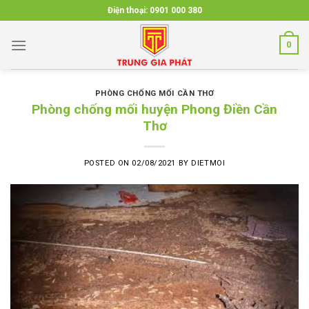
Skip
Điện thoại:
0901 000 380
to
content
0
PHÒNG CHỐNG MỐI CẦN THƠ
Phòng chống mối huyện Phong Điền Cần
Thơ
POSTED ON
02/08/2021
BY
DIETMOI