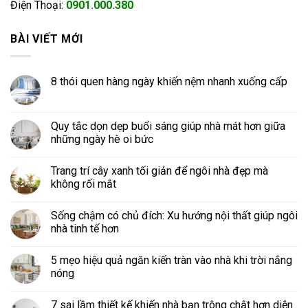
Điện Thoại:
0901.000.380
BÀI VIẾT MỚI
8 thói quen hàng ngày khiến nệm nhanh xuống cấp
Quy tắc dọn dẹp buổi sáng giúp nhà mát hơn giữa
những ngày hè oi bức
Trang trí cây xanh tối giản để ngôi nhà đẹp mà
không rối mắt
Sống chậm có chủ đích: Xu hướng nội thất giúp ngôi
nhà tinh tế hơn
5 mẹo hiệu quả ngăn kiến tràn vào nhà khi trời nắng
nóng
7 sai lầm thiết kế khiến nhà bạn trông chật hơn diện