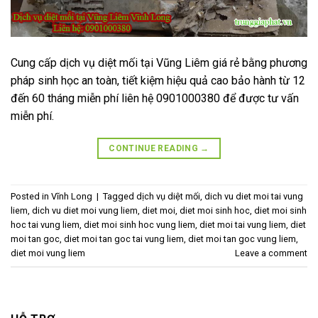
Cung cấp dịch vụ diệt mối tại Vũng Liêm giá rẻ bằng phương
pháp sinh học an toàn, tiết kiệm hiệu quả cao bảo hành từ 12
đến 60 tháng miễn phí liên hệ 0901000380 để được tư vấn
miễn phí.
CONTINUE READING
→
Posted in
Vĩnh Long
|
Tagged
dịch vụ diệt mối
,
dich vu diet moi tai vung
liem
,
dich vu diet moi vung liem
,
diet moi
,
diet moi sinh hoc
,
diet moi sinh
hoc tai vung liem
,
diet moi sinh hoc vung liem
,
diet moi tai vung liem
,
diet
moi tan goc
,
diet moi tan goc tai vung liem
,
diet moi tan goc vung liem
,
diet moi vung liem
Leave a comment