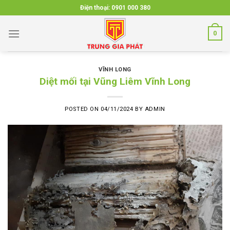
Skip
Điện thoại:
0901 000 380
to
content
0
VĨNH LONG
Diệt mối tại Vũng Liêm Vĩnh Long
POSTED ON
04/11/2024
BY
ADMIN