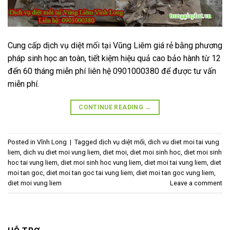
Cung cấp dịch vụ diệt mối tại Vũng Liêm giá rẻ bằng phương
pháp sinh học an toàn, tiết kiệm hiệu quả cao bảo hành từ 12
đến 60 tháng miễn phí liên hệ 0901000380 để được tư vấn
miễn phí.
CONTINUE READING
→
Posted in
Vĩnh Long
|
Tagged
dịch vụ diệt mối
,
dich vu diet moi tai vung
liem
,
dich vu diet moi vung liem
,
diet moi
,
diet moi sinh hoc
,
diet moi sinh
hoc tai vung liem
,
diet moi sinh hoc vung liem
,
diet moi tai vung liem
,
diet
moi tan goc
,
diet moi tan goc tai vung liem
,
diet moi tan goc vung liem
,
diet moi vung liem
Leave a comment