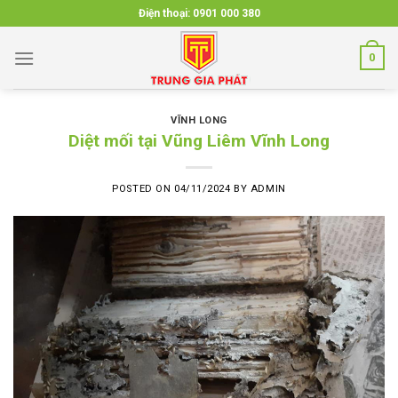
Skip
Điện thoại:
0901 000 380
to
content
0
VĨNH LONG
Diệt mối tại Vũng Liêm Vĩnh Long
POSTED ON
04/11/2024
BY
ADMIN