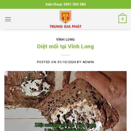
Skip
Điện thoại:
0901 000 380
to
content
0
VĨNH LONG
Diệt mối tại Vĩnh Long
POSTED ON
31/10/2024
BY
ADMIN