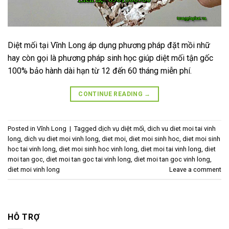
Diệt mối tại Vĩnh Long áp dụng phương pháp đặt mồi nhữ
hay còn gọi là phương pháp sinh học giúp diệt mối tận gốc
100% bảo hành dài hạn từ 12 đến 60 tháng miễn phí.
CONTINUE READING
→
Posted in
Vĩnh Long
|
Tagged
dịch vụ diệt mối
,
dich vu diet moi tai vinh
long
,
dich vu diet moi vinh long
,
diet moi
,
diet moi sinh hoc
,
diet moi sinh
hoc tai vinh long
,
diet moi sinh hoc vinh long
,
diet moi tai vinh long
,
diet
moi tan goc
,
diet moi tan goc tai vinh long
,
diet moi tan goc vinh long
,
diet moi vinh long
Leave a comment
HỖ TRỢ