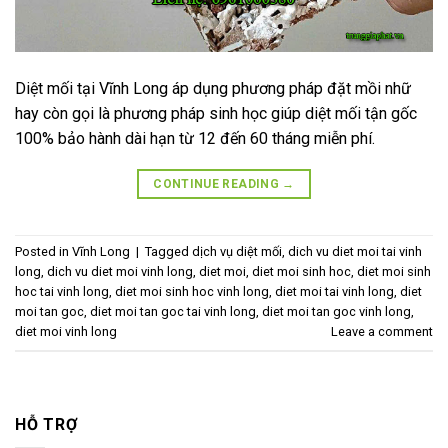
Diệt mối tại Vĩnh Long áp dụng phương pháp đặt mồi nhữ
hay còn gọi là phương pháp sinh học giúp diệt mối tận gốc
100% bảo hành dài hạn từ 12 đến 60 tháng miễn phí.
CONTINUE READING
→
Posted in
Vĩnh Long
|
Tagged
dịch vụ diệt mối
,
dich vu diet moi tai vinh
long
,
dich vu diet moi vinh long
,
diet moi
,
diet moi sinh hoc
,
diet moi sinh
hoc tai vinh long
,
diet moi sinh hoc vinh long
,
diet moi tai vinh long
,
diet
moi tan goc
,
diet moi tan goc tai vinh long
,
diet moi tan goc vinh long
,
diet moi vinh long
Leave a comment
HỖ TRỢ