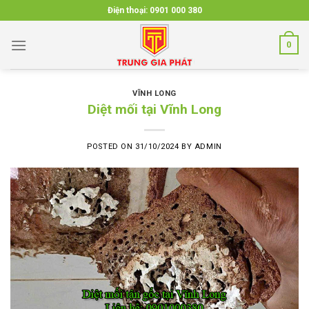
Skip
Điện thoại:
0901 000 380
to
content
0
VĨNH LONG
Diệt mối tại Vĩnh Long
POSTED ON
31/10/2024
BY
ADMIN